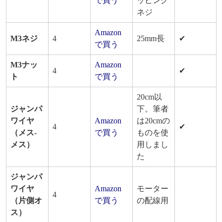
で買う
ッピング
ネジ
Amazon
M3ネジ
4
25mm長
✔
で買う
M3ナッ
Amazon
4
✔
ト
で買う
20cm以
ジャンパ
下。筆者
ワイヤ
Amazon
は20cmの
4
✔
（メス-
で買う
ものを使
メス）
用しまし
た
ジャンパ
ワイヤ
Amazon
モーター
4
（片側オ
で買う
の配線用
ス）