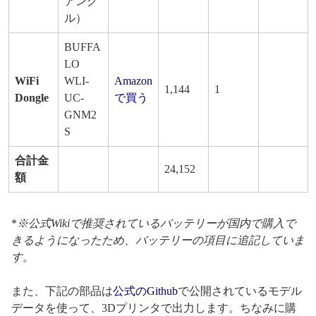
アング
ル）
BUFFA
LO
WiFi
WLI-
Amazon
1,144
1
Dongle
UC-
で買う
GNM2
S
合計金
24,152
額
*
※公式Wikiで推奨されているバッテリーが国内で購入で
きるようになったため、バッテリーの項目に追記していま
す。
また、下記の部品は
公式のGithub
で公開されているモデル
データを使って、3Dプリンタで出力します。ちなみに購