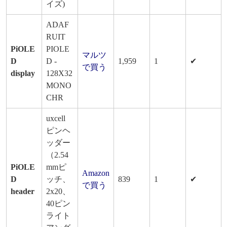
イズ)
ADAF
RUIT
PiOLE
PIOLE
マルツ
D
D -
1,959
1
✔
で買う
display
128X32
MONO
CHR
uxcell
ピンヘ
ッダー
（2.54
PiOLE
mmピ
Amazon
D
ッチ、
839
1
✔
で買う
header
2x20、
40ピン
ライト