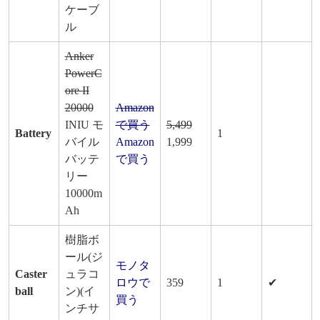
ケーブ
ル
Anker
PowerC
ore II
20000
Amazon
INIU モ
で買う
5,499
Battery
1
バイル
Amazon
1,999
バッテ
で買う
リー
10000m
Ah
樹脂ボ
ール(ジ
モノタ
Caster
ュラコ
ロウで
359
1
✔
ball
ン)(イ
買う
ンチサ