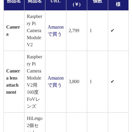
部品名
商品名
URL
個数
(￥)
様
Raspber
ry Pi
Camer
Amazon
Camera
2,799
1
✔
a
で買う
Module
V2
Raspber
ry Pi
Camer
Camera
a lens
Module
Amazon
3,800
1
✔
attach
V2用
で買う
ment
160度
FoVレ
ンズ
HiLetgo
2個セ