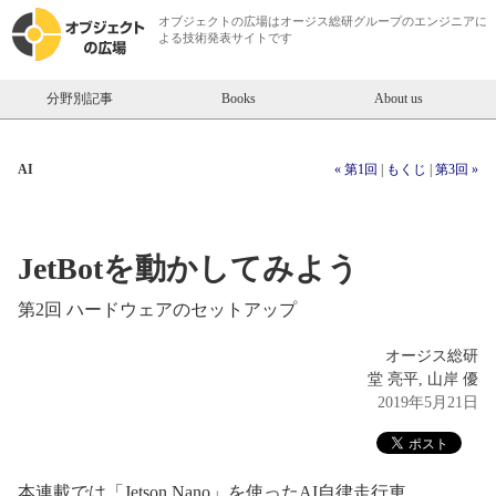
オブジェクトの広場は
オージス総研
グループのエンジニアに
よる技術発表サイトです
分野別記事
Books
About us
AI
« 第1回
|
もくじ
|
第3回 »
JetBotを動かしてみよう
第2回 ハードウェアのセットアップ
オージス総研
堂 亮平, 山岸 優
2019年5月21日
本連載では「Jetson Nano」を使ったAI自律走行車