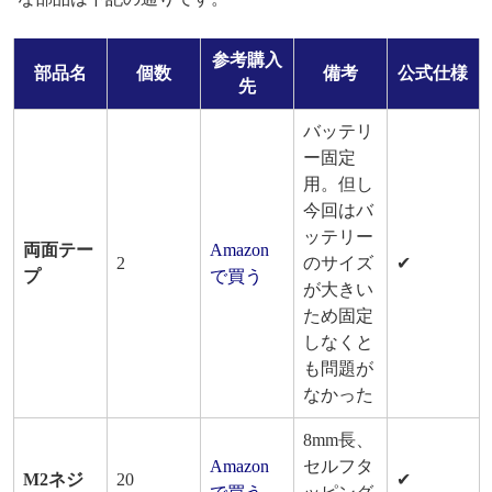
参考購入
部品名
個数
備考
公式仕様
先
バッテリ
ー固定
用。但し
今回はバ
ッテリー
両面テー
Amazon
2
のサイズ
✔
プ
で買う
が大きい
ため固定
しなくと
も問題が
なかった
8mm長、
Amazon
セルフタ
M2ネジ
20
✔