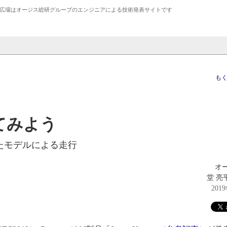
広場は
オージス総研
グループのエンジニアによる技術発表サイトです
も
してみよう
たモデルによる走行
オ
堂 亮平
201