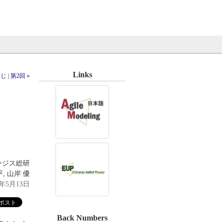
Links
くじ
|
第2回 »
ージス総研
, 山岸 優
9年5月13日
Back Numbers