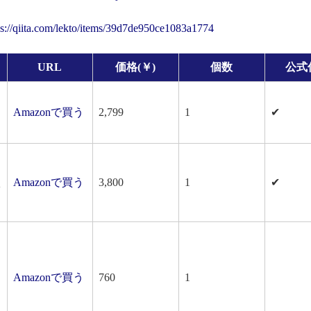
ps://qiita.com/lekto/items/39d7de950ce1083a1774
URL
価格(￥)
個数
公式
Amazonで買う
2,799
1
✔
Amazonで買う
3,800
1
✔
V
Amazonで買う
760
1