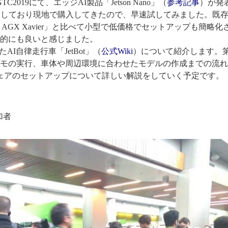
2019にて、エッジAI製品「Jetson Nano」（
参考記事
）が発
加しており現地で購入してきたので、早速試してみました。既存のJe
etson AGX Xavier」と比べて小型で低価格でセットアップも簡略
的にも良いと感じました。
ったAI自律走行車「JetBot」（
公式Wiki
）について紹介します。第
モの実行、車体や周辺環境に合わせたモデルの作成までの流れ
ェアのセットアップについて詳しい解説をしていく予定です。
加者