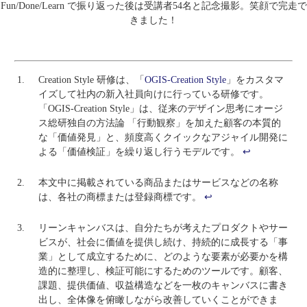
Fun/Done/Learn で振り返った後は受講者54名と記念撮影。笑顔で完走で
きました！
Creation Style 研修は、「
OGIS-Creation Style
」をカスタマ
イズして社内の新入社員向けに行っている研修です。
「OGIS-Creation Style」は、従来のデザイン思考にオージ
ス総研独自の方法論 「行動観察」を加えた顧客の本質的
な「価値発見」と、頻度高くクイックなアジャイル開発に
よる「価値検証」を繰り返し行うモデルです。
↩
本文中に掲載されている商品またはサービスなどの名称
は、各社の商標または登録商標です。
↩
リーンキャンバスは、自分たちが考えたプロダクトやサー
ビスが、社会に価値を提供し続け、持続的に成長する「事
業」として成立するために、どのような要素が必要かを構
造的に整理し、検証可能にするためのツールです。顧客、
課題、提供価値、収益構造などを一枚のキャンバスに書き
出し、全体像を俯瞰しながら改善していくことができま