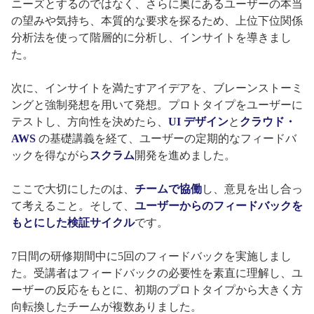
ニーズとするのではなく、さらに奥にあるユーザーの本当
の望みや気持ち、本質的な要求を探るため、上位下位関係
分析法を使って階層的に分析し、インサイトを導きまし
た。
次に、インサイトを満たすアイデアを、ブレーンストーミ
ングと強制発想を用いて発想。プロトタイプをユーザーに
テストし、方向性を決めたら、
UI デザイン
と
クラウド・
AWS
の基礎講義を経て、ユーザーの定期的なフィードバ
ックを得ながら
スクラム
開発を進めました。
ここで大切にしたのは、
チームで協働
し、意見を出し合っ
て考えること。そして、
ユーザーからのフィードバックを
もとにした検証サイクル
です。
7日間の研修期間中に5回のフィードバックを実施しまし
た。受講者はフィードバックの必要性を素直に理解し、ユ
ーザーの反応をもとに、初期のプロトタイプから大きく方
向転換したチームが複数ありました。