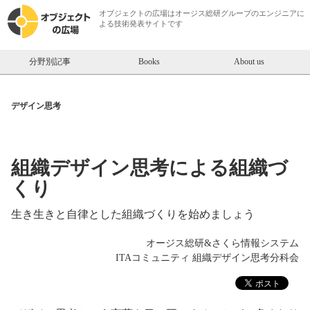
オブジェクトの広場は
オージス総研
グループのエンジニアに
よる技術発表サイトです
分野別記事
Books
About us
デザイン思考
組織デザイン思考による組織づ
くり
生き生きと自律とした組織づくりを始めましょう
オージス総研&さくら情報システム
ITAコミュニティ 組織デザイン思考分科会