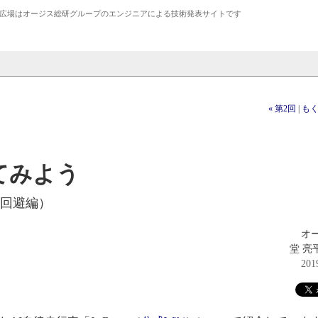
広場は
オージス総研
グループのエンジニアによる技術発表サイトです
« 第2回
|
も
してみよう
衝突回避編）
オ
堂 亮平
20