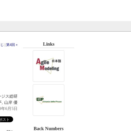
Links
くじ
|
第4回 »
ージス総研
, 山岸 優
19年6月5日
Back Numbers