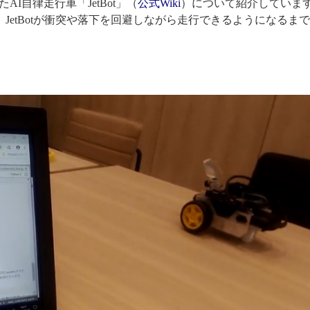
ったAI自律走行車「JetBot」（
公式Wiki
）について紹介しています
JetBotが衝突や落下を回避しながら走行できるようになるま