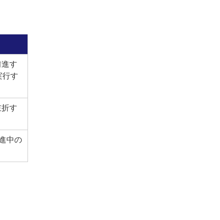
前進す
実行す
左折す
前進中の