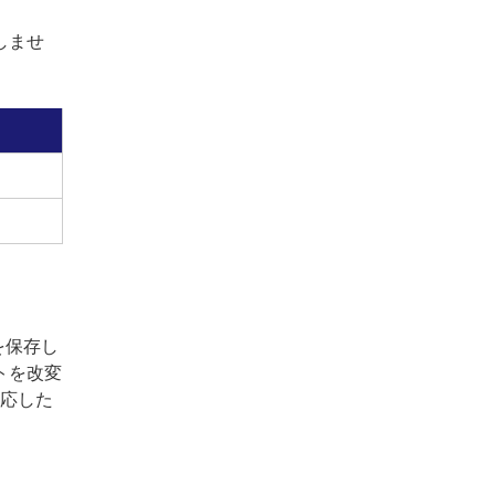
しませ
を保存し
トを改変
対応した