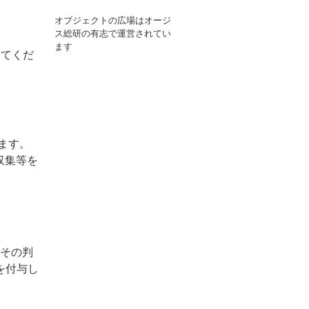
オブジェクトの広場はオージ
ス総研の有志で運営されてい
ます
してくだ
ります。
収集等を
。その判
を付与し