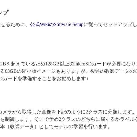
ップ
起動させるために、
公式WikiのSoftware Setup
に従ってセットアップ
64GBを超えているため128GB以上のmicroSDカードが必要にな
も収まる63GBの縮小版イメージもありますが、後述の教師データの
oSDカードを準備することをお勧めします）
tのカメラから取得した画像を下記のように2クラスに分類します
を制御します。そこで予め2クラスのどちらに属するかラベル
本（教師データ）としてモデルの学習を行います。