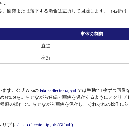
ラス
み、衝突または落下する場合は左折して回避します。（右折は
車体の制御
直進
左折
います。公式Wikiの
data_collection.ipynb
では手動で1枚ずつ画像
JetBotを走らせながら連続で画像を保存するようにスクリプ
折の2種類の操作で走らせながら画像を保存し、それぞれの操作に
クリプト
data_collection.ipynb (Github)