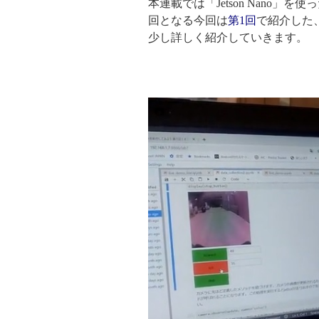
本連載では「Jetson Nano」を使
回となる今回は
第1回
で紹介した、
少し詳しく紹介していきます。