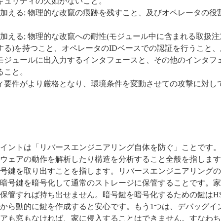
キュリティの欠如がないこと。
件を加える; 物理的な改竄の痕跡を残すこと、及びオペレータの役
件を加える; 物理的な改竄への耐性(モジュール中に含まれる取扱
する)を持つこと、オペレータのIDベースでの認証を行うこと
モジュールに出入力するインタフェースと、その他のインタフ
ること。
ティ要件がより厳格となり、環境条件を変動させての攻撃に対し
イントは「リバースエンジニアリング自体を防ぐ」ことです。
ウェアの動作を解析したり構造を分析すること全般を指します
号鍵を取り出すことを指します。リバースエンジニアリングの
で暗号鍵を暗号化して通常のストレージに保管することです。
保管すれば持ち出せません。暗号鍵を暗号化するための鍵はH
から動的に鍵を作成すると安心です。もう1つは、デバッグイ
アも窓もなければ、家に侵入することはできません。すなわち