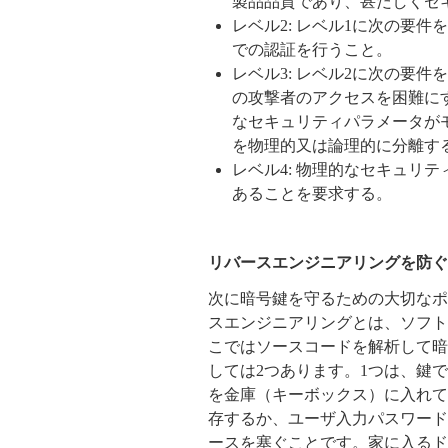
製品品質であり、甚だしくセ
レベル2: レベル1に次の要
での認証を行うこと。
レベル3: レベル2に次の要
の攻撃者のアクセスを困難に
なセキュリティパラメータが
を物理的又は論理的に分離す
レベル4: 物理的なセキュリ
あることを要求する。
リバースエンジニアリングを防ぐ
次に暗号鍵を守るための大切なポ
スエンジニアリングとは、ソフト
こではソースコードを解析して暗
しては2つあります。1つは、鍵
を金庫（キーボックス）に入れて
存するか、ユーザ入力パスワード
ースを塞ぐことです。家に入るド