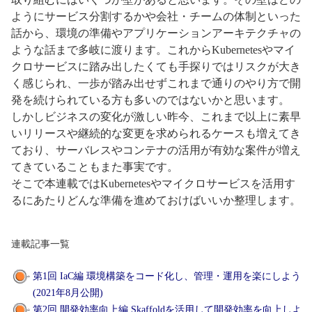
ようにサービス分割するかや会社・チームの体制といった
話から、環境の準備やアプリケーションアーキテクチャの
ような話まで多岐に渡ります。これからKubernetesやマイ
クロサービスに踏み出したくても手探りではリスクが大き
く感じられ、一歩が踏み出せずこれまで通りのやり方で開
発を続けられている方も多いのではないかと思います。
しかしビジネスの変化が激しい昨今、これまで以上に素早
いリリースや継続的な変更を求められるケースも増えてき
ており、サーバレスやコンテナの活用が有効な案件が増え
てきていることもまた事実です。
そこで本連載ではKubernetesやマイクロサービスを活用す
るにあたりどんな準備を進めておけばいいか整理します。
連載記事一覧
第1回 IaC編 環境構築をコード化し、管理・運用を楽にしよう
(2021年8月公開)
第2回 開発効率向上編 Skaffoldを活用して開発効率を向上しよ