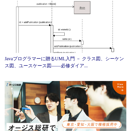
Javaプログラマーに贈るUML入門 － クラス図、シーケン
ス図、ユースケース図——必修ダイア...