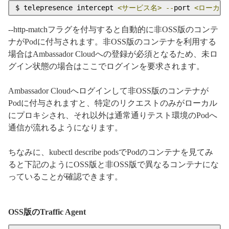
$ telepresence intercept 
<サービス名>
--
port 
<ローカル
--http-matchフラグを付与すると自動的に非OSS版のコンテ
ナがPodに付与されます。非OSS版のコンテナを利用する
場合はAmbassador Cloudへの登録が必須となるため、未ロ
グイン状態の場合はここでログインを要求されます。
Ambassador Cloudへログインして非OSS版のコンテナが
Podに付与されますと、特定のリクエストのみがローカル
にプロキシされ、それ以外は通常通りテスト環境のPodへ
通信が流れるようになります。
ちなみに、kubectl describe podsでPodのコンテナを見てみ
ると下記のようにOSS版と非OSS版で異なるコンテナにな
っていることが確認できます。
OSS版のTraffic Agent