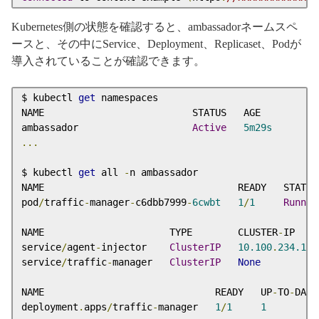
Kubernetes側の状態を確認すると、ambassadorネームスペ
ースと、その中にService、Deployment、Replicaset、Podが
導入されていることが確認できます。
$ kubectl 
get
 namespaces

NAME                          STATUS   AGE

ambassador                    
Active
5m29s
...
$ kubectl 
get
 all 
-
n ambassador

NAME                                  READY   STATUS
pod
/
traffic
-
manager
-
c6dbb7999
-
6cwbt
1
/
1
Runnin
NAME                      TYPE        CLUSTER
-
IP    
service
/
agent
-
injector    
ClusterIP
10.100
.
234.153
service
/
traffic
-
manager   
ClusterIP
None
NAME                              READY   UP
-
TO
-
DATE
deployment
.
apps
/
traffic
-
manager   
1
/
1
1