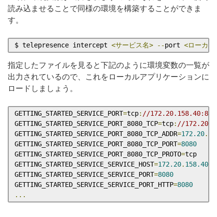
読み込ませることで同様の環境を構築することができま
す。
$ telepresence intercept 
<サービス名>
--
port 
<ローカル
指定したファイルを見ると下記のように環境変数の一覧が
出力されているので、これをローカルアプリケーションに
ロードしましょう。
GETTING_STARTED_SERVICE_PORT
=
tcp
:
//172.20.158.40:808
GETTING_STARTED_SERVICE_PORT_8080_TCP
=
tcp
:
//172.20.1
GETTING_STARTED_SERVICE_PORT_8080_TCP_ADDR
=
172.20
.
15
GETTING_STARTED_SERVICE_PORT_8080_TCP_PORT
=
8080
GETTING_STARTED_SERVICE_PORT_8080_TCP_PROTO
=
tcp

GETTING_STARTED_SERVICE_SERVICE_HOST
=
172.20
.
158.40
GETTING_STARTED_SERVICE_SERVICE_PORT
=
8080
GETTING_STARTED_SERVICE_SERVICE_PORT_HTTP
=
8080
...