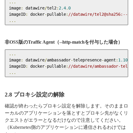
...
image
:
 datawire
/
tel2
:
2.4
.
0
imageID
:
 docker
-
pullable
:
//datawire/tel2@sha256:---
...
非OSS版のTraffic Agent（--http-matchを付与した場合）
...
image
:
 datawire
/
ambassador
-
telepresence
-
agent
:
1.10
.
0
imageID
:
 docker
-
pullable
:
//datawire/ambassador-telep
...
2.8 プロキシ設定の解除
確認が終わったらプロキシ設定を解除します。そのままロ
ーカルのアプリケーションを落とすとプロキシ先がなくリ
クエストがエラーとなるだけなので注意してください。
（Kubernetes側のアプリケーションに通信されるわけでは