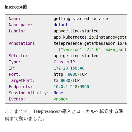
intercept後
Name
:
              getting
-
started
-
Namespace
:
default
Labels
:
            app
=
getting
-
started

                   app
.
kubernetes
.
io
/
instance
=
gettin
Annotations
:
       telepresence
.
getambassador
.
io
/
act
{
"version"
:
"2.4.0"
,
"make_port_s
Selector
:
          app
=
getting
-
Type
:
ClusterIP
IP
:
172.20
.
158.40
Port
:
              http  
8080
/
TargetPort
:
        tx
-
8080
/
Endpoints
:
10.0
.
1.218
:
9900
Session
Affinity
:
None
Events
:
<none>
ここまでで、Telepresenceの導入とローカルへ転送する準
備まで整いました。