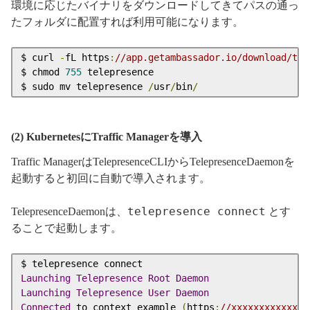
環境に応じたバイナリをダウンロードしてきてパスの通っ
たフォルダに配置すれば利用可能になります。
$ curl 
-
fL https
:
//app.getambassador.io/download/tel
$ chmod 
755
 telepresence

$ sudo mv telepresence 
/
usr
/
bin
/
(2) KubernetesにTraffic Managerを導入
Traffic ManagerはTelepresenceCLIからTelepresenceDaemonを
起動すると初回に自動で導入されます。
telepresence connect
TelepresenceDaemonは、
とす
ることで起動します。
Launching
Telepresence
Root
Daemon
Launching
Telepresence
User
Daemon
Connected
 to context example 
(
https
:
//xxxxxxxxxxxxxx