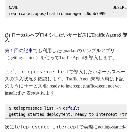
NAME                                        DESIRED 
replicaset
.
apps
/
traffic
-
manager
-
c6dbb7999   
1
(3) ローカルへプロキシしたいサービスにTraffic Agentを導
入
第１回の記事
でも利用したQuarkusのサンプルアプリ
（getting-started）を使ってTraffic Agentを導入します。
telepresence list
まず、
で導入したいネームスペー
スの導入状況を確認します。Traffic Agent未導入時は下記
のようにサービス名: ready to intercept (traffic-agent not yet
installed)と表示されます。
$ telepresence list 
-
n 
default
getting
-
started
-
deployment
:
 ready to intercept 
(
traf
telepresence intercept
次に
で実際にgetting-started-