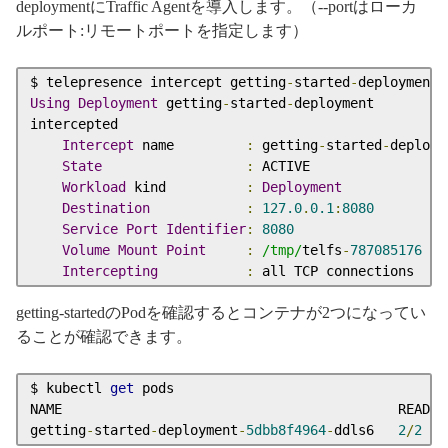
deploymentにTraffic Agentを導入します。（--portはローカ
ルポート:リモートポートを指定します）
$ telepresence intercept getting
-
started
-
deployment 
Using
Deployment
 getting
-
started
-
deployment

intercepted

Intercept
 name         
:
 getting
-
started
-
deploym
State
:
 ACTIVE

Workload
 kind          
:
Deployment
Destination
:
127.0
.
0.1
:
8080
Service
Port
Identifier
:
8080
Volume
Mount
Point
:
/tmp/
telfs
-
787085176
Intercepting
:
 all TCP connections
getting-startedのPodを確認するとコンテナが2つになってい
ることが確認できます。
$ kubectl 
get
 pods

NAME                                          READY 
getting
-
started
-
deployment
-
5dbb8f4964
-
ddls6   
2
/
2