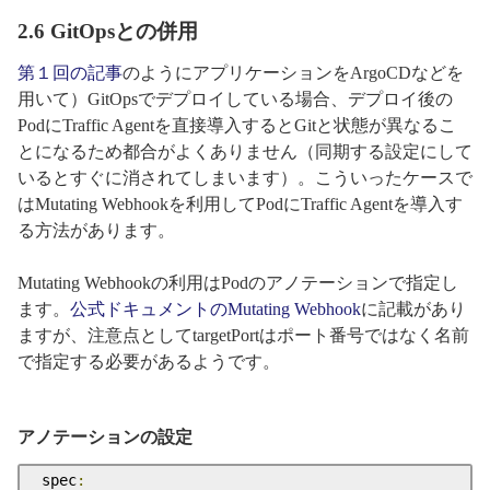
2.6 GitOpsとの併用
第１回の記事
のようにアプリケーションをArgoCDなどを
用いて）GitOpsでデプロイしている場合、デプロイ後の
PodにTraffic Agentを直接導入するとGitと状態が異なるこ
とになるため都合がよくありません（同期する設定にして
いるとすぐに消されてしまいます）。こういったケースで
はMutating Webhookを利用してPodにTraffic Agentを導入す
る方法があります。
Mutating Webhookの利用はPodのアノテーションで指定し
ます。
公式ドキュメントのMutating Webhook
に記載があり
ますが、注意点としてtargetPortはポート番号ではなく名前
で指定する必要があるようです。
アノテーションの設定
 spec
: