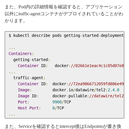
また、Pod内の詳細情報を確認すると、アプリケーション
以外にtraffic-agentコンテナがデプロイされていることがわ
かります。
$ kubectl describe pods getting
-
started
-
deployment
-
5
...
Containers
:
  getting
-
started
:
Container
 ID
:
   docker
:
//02661e1eac4c1c05d07e853
...
  traffic
-
agent
:
Container
 ID
:
  docker
:
//72ea9866712059fd886e4904
Image
:
         docker
.
io
/
datawire
/
tel2
:
2.4
.
0
Image
 ID
:
      docker
-
pullable
:
//datawire/tel2@s
Port
:
9900
/
TCP

Host
Port
:
0
/
...
また、Serviceを確認するとintercept後はEndpointsが書き換