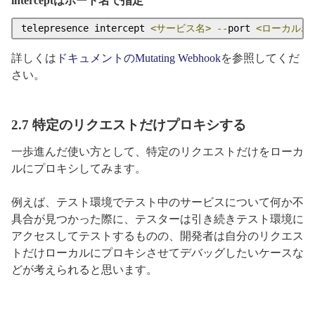
interceptはポート名で指定
telepresence intercept 
<サービス名>
--
port 
<ローカルポ
詳しくは
ドキュメントのMutating Webhook
を参照してくだ
さい。
2.7 特定のリクエストだけプロキシする
一歩進んだ使い方として、特定のリクエストだけをローカ
ルにプロキシしてみます。
例えば、テスト環境でテスト中のサービスについて何か不
具合が見つかった際に、テスターは引き続きテスト環境に
アクセスしてテストするものの、開発者は自分のリクエス
トだけローカルにプロキシさせてデバッグしたいケースな
どが考えられると思います。