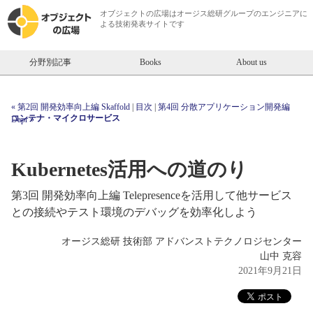
オブジェクトの広場は
オージス総研
グループのエンジニアに
よる技術発表サイトです
分野別記事
Books
About us
« 第2回 開発効率向上編 Skaffold
|
目次
|
第4回 分散アプリケーション開発編
コンテナ・マイクロサービス
Dapr »
Kubernetes活用への道のり
第3回 開発効率向上編 Telepresenceを活用して他サービス
との接続やテスト環境のデバッグを効率化しよう
オージス総研 技術部 アドバンストテクノロジセンター
山中 克容
2021年9月21日