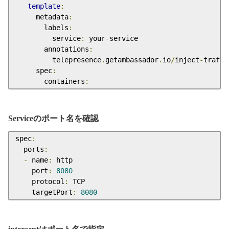
template
:
     metadata
:
       labels
:
         service
:
 your
-
service

       annotations
:
         telepresence
.
getambassador
.
io
/
inject
-
traffi
     spec
:
       containers
:
Serviceのポート名を確認
spec
:
  ports
:
-
 name
:
 http

    port
:
8080
    protocol
:
 TCP

    targetPort
:
8080