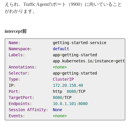
えられ、Traffic Agentのポート（9900）に向いていること
がわかります。
intercept前
Name
:
              getting
-
started
-
Namespace
:
default
Labels
:
            app
=
getting
-
started

                   app
.
kubernetes
.
io
/
instance
=
gettin
Annotations
:
<none>
Selector
:
          app
=
getting
-
Type
:
ClusterIP
IP
:
172.20
.
158.40
Port
:
              http  
8080
/
TargetPort
:
8080
/
Endpoints
:
10.0
.
1.101
:
8080
Session
Affinity
:
None
Events
:
<none>