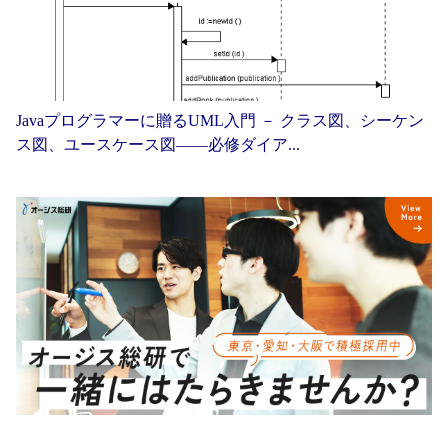
Javaプログラマーに贈るUML入門 － クラス図、シーケン
ス図、ユースケース図——必修ダイア...