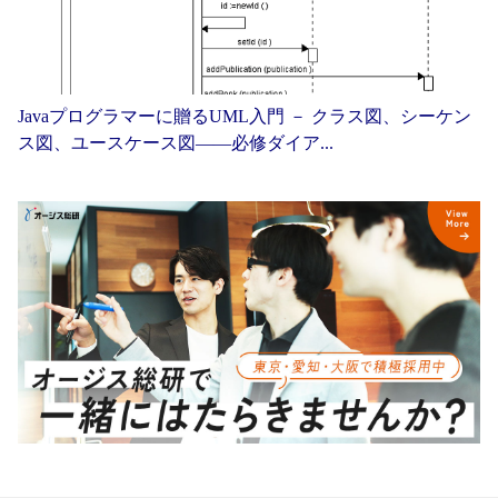
Javaプログラマーに贈るUML入門 － クラス図、シーケン
ス図、ユースケース図——必修ダイア...