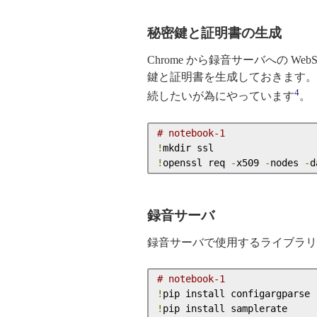
秘密鍵と証明書の生成
Chrome から録音サーバへの Web
鍵と証明書を生成しておきます。 
4
続したいが為にやっています
。
# notebook-1
!
!
openssl req 
-
x509 
-
nodes 
-
d
録音サーバ
録音サーバで使用するライブラ
# notebook-1
!
!
pip install samplerate