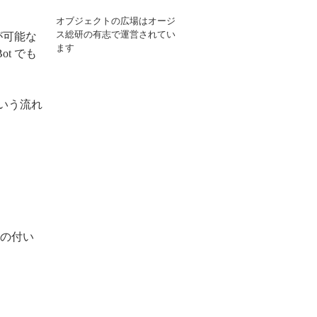
オブジェクトの広場はオージ
ス総研の有志で運営されてい
理が可能な
ます
t でも
という流れ
クの付い