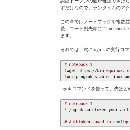
認証トークンの値が確認できたら、 
すだけなので、ランタイムのアクセ
この章ではノートブックを複数並行で
後、コード例先頭に “# noteb
ます。
それでは、次に ngrok の実行
# notebook-1
!
wget https
:
//bin.equinox.io
!
unzip ngrok
-
stable
-
linux
-
am
ngrok コマンドを使って、先
# notebook-1
!./
ngrok authtoken your_auth
# Authtoken saved to configu