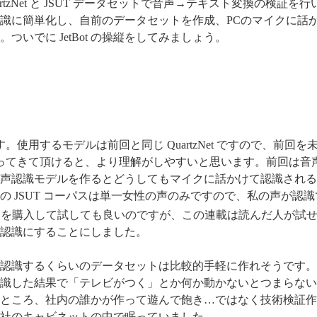
tzNet と JSUT データセットで音声→テキスト変換の検証を行
識に簡単化し、自前のデータセットを作成、PCのマイクに話
いでに JetBot の操縦をしてみましょう。
使用するモデルは前回と同じ QuartzNet ですので、前回を
ってきて頂けると、より理解がしやすいと思います。前回は音
声認識モデルを作るとどうしてもマイクに話かけて認識される
 JSUT コーパスは単一女性の声のみですので、私の声が認
りを購入して試しても良いのですが、この連載は読んだ人が試
認識にすることにしました。
認識するくらいのデータセットは比較的手軽に作れそうです。
識した結果で「テレビがつく」とか何か動かないとつまらない
ところ、社内の誰かが作って遊んで飽き…ではなく技術検証作
まま会社のキャビネットの中で眠っていました。