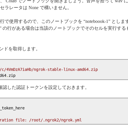
Colab でノートブックを開きましょう。音声を拾って wav 
ラレータは None で構いません。
使用するので、このノートブックを “noteboook-1” としま
ook-?” の行がある場合は当該のノートブックでそのセルを実行す
コマンドを取得します。
/c/4VmDzA7iaHb/ngrok-stable-linux-amd64.zip
d64
.
zip
ほど確認した認証トークンを設定しておきます。
_token_here

ration file: /root/.ngrok2/ngrok.yml