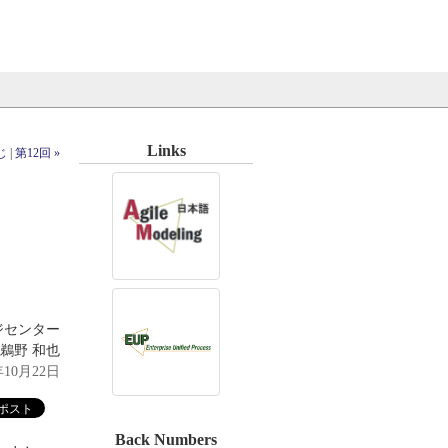
Links
じ
|
第12回 »
ジセンター
鵜野 和也
年10月22日
Back Numbers