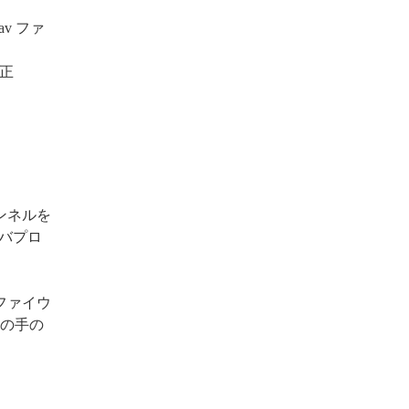
av ファ
修正
ンネルを
ーバプロ
ファイウ
の手の