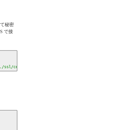
にして秘密
S で接
./ssl/cert.pem"
-
batch