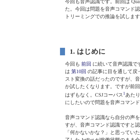
今回も音声認識です。前回は Quar
た。今回は問題を音声コマンド認
トリーミングでの推論を試します。つ
1. はじめに
今回も
前回
に続いて音声認識です。
は
第10回
の記事に目を通して戻
スト変換の話だったのですが、音
か試したくなります。ですが前回の
1
はずもなく。CSJコーパス
あた
にしたいので問題を音声コマンド
音声コマンド認識なら自分の声を
すが、音声コマンド認識ですと認
「何かないかな？」と思っていた
了した JetBot が稼働状態の