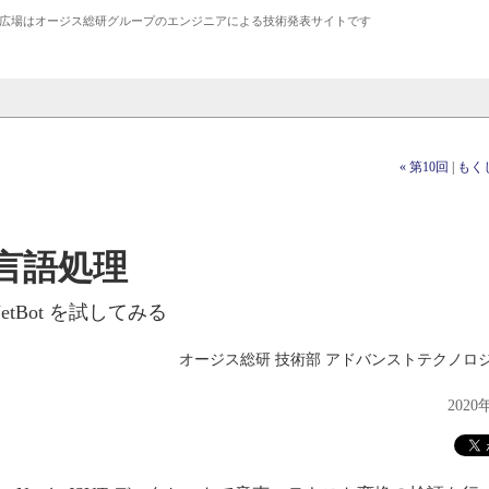
広場は
オージス総研
グループのエンジニアによる技術発表サイトです
« 第10回
|
もく
言語処理
 JetBot を試してみる
オージス総研 技術部 アドバンストテクノロ
2020