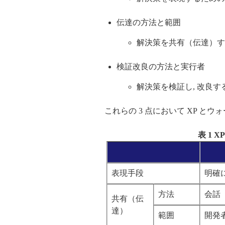
伝達の方法と範囲
解決策を共有（伝達）す
検証改良の方法と実行者
解決策を検証し, 改良
これらの 3 点において XP と
表 1
表現手段
明確
方法
会話
共有（伝
達）
範囲
開発