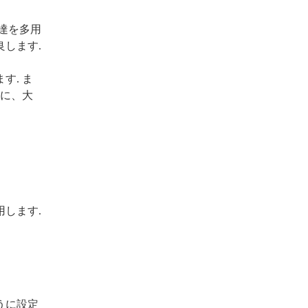
達を多用
良します.
す. ま
めに、大
します.
うに設定