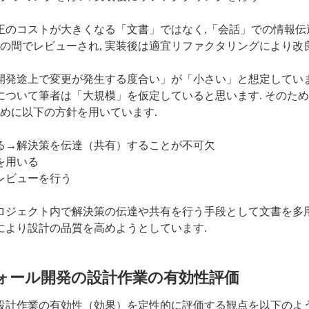
修正のコストが大きくなる「文書」ではなく,「会話」での情報伝
ペアの間でレビューされ, 実装後は適宜リファクタリングにより改
「開発途上で変更が発生する度合い」が「小さい」と想定していま
」について筆者は「大規模」を仮定していると思います. そのた
めに以下の方針を用いています.
る→解決策を伝達（共有）することが不可欠
を用いる
レビューを行う
プロジェクト内で解決策の伝達や共有を行う手段として文書を多用
により設計の品質を高めようとしています.
ーフォール開発の設計作業の有効性評価
の設計作業の有効性（効果）を定性的に評価する観点を以下のよ