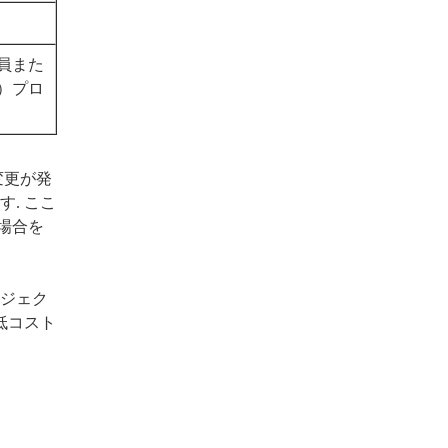
員また
）プロ
変更が発
. ここ
の場合を
ロジェク
低コスト