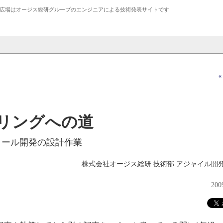
広場は
オージス総研
グループのエンジニアによる技術発表サイトです
«
リングへの道
ォール開発の設計作業
株式会社オージス総研 技術部 アジャイル開
20