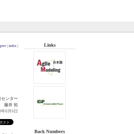
Links
 prev
|
index
|
発センター
藤井 拓
09年8月6日
Back Numbers