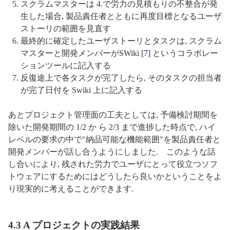
スクラムマスターは 4.で労力の見積もりの不整合が発
生した場合, 製品責任者とともに再度目標となるユーザ
ストーリの範囲を見直す
最終的に確定したユーザストーリとタスクは, スクラム
マスターと開発メンバーがSWiki
[7]
というコラボレー
ションツールに記入する
反復途上で各タスクが完了したら, そのタスクの担当者
が完了日付を Swiki 上に記入する
あとプロジェクト管理面の工夫としては, 予備検討期間を
除いた開発期間の 1/2 か ら 2/3 まで進捗した時点で, ハイ
レベルの要求の中で"納品可能な機能範囲"を製品責任者と
開発メンバーが話し合うようにしました. このような話
し合いにより, 残された労力でユーザにとって役立つソフ
トウェアにするためにはどうしたら良いかということをよ
り現実的に考えることができます.
4.3 A プロジェクトの実践結果