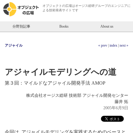
オブジェクトの広場は
オージス総研
グループのエンジニアに
よる技術発表サイトです
分野別記事
Books
About us
アジャイル
« prev
|
index
|
next »
アジャイルモデリングへの道
第３回：マイルドなアジャイル開発手法 AMOP
株式会社オージス総研 技術部 アジャイル開発センター
藤井 拓
2005年6月9日
今回は, アジャイルモデリングを実践するためのベースと