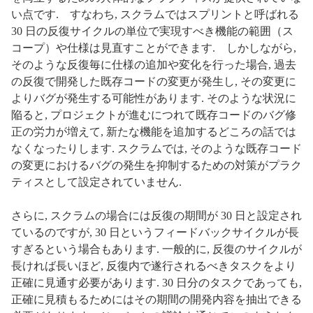
い点です. すなわち, スクラムではスプリントと呼ばれる
30 日の反復サイクルの単位で実現すべき機能の範囲（ス
コープ）や仕様は見直すことができます. しかしながら,
そのような反復毎に仕様の追加や変化を行った場合, 過去
の反復で開発した既存コードの変更が発生し, その変更に
よりバグが発生する可能性があります. そのような状況に
陥ると, プロジェクトが進むにつれて既存コードのバグ修
正の労力が増えて, 新たな機能を追加するどころの話では
なくなったりします. スクラムでは, そのような既存コード
の変更におけるバグの発生を抑制するための対策がプラク
ティスとして設定されていません.
さらに, スクラムの場合には反復の期間が 30 日と設定され
ているのですが, 30 日というフィードバックサイクルが長
すぎるという場合もあります. 一般的に, 反復のサイクルが
長ければ長いほど, 反復内で遂行されるべきタスクをより
正確に見通す必要があります. 30 日分のタスクであっても,
正確に見積もるためにはその期間の開発内容を抽出できる