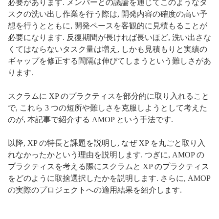
必要があります. メンバーとの議論を通じてこのようなタ
スクの洗い出し作業を行う際は, 開発内容の確度の高い予
想を行うとともに, 開発ペースを客観的に見積もることが
必要になります. 反復期間が長ければ長いほど, 洗い出さな
くてはならないタスク量は増え, しかも見積もりと実績の
ギャップを修正する間隔は伸びてしまうという難しさがあ
ります.
スクラムに XP のプラクティスを部分的に取り入れること
で, これら 3 つの短所や難しさを克服しようとして考えた
のが, 本記事で紹介する AMOP という手法です.
以降, XP の特長と課題を説明し, なぜ XP を丸ごと取り入
れなかったかという理由を説明します. つぎに, AMOP の
プラクティスを考える際にスクラムと XP のプラクティス
をどのように取捨選択したかを説明します. さらに, AMOP
の実際のプロジェクトへの適用結果を紹介します.