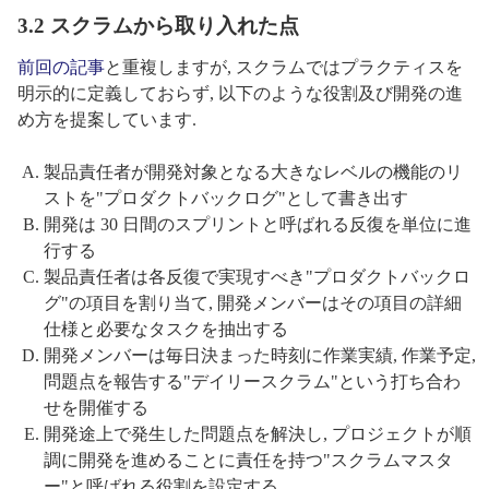
3.2 スクラムから取り入れた点
前回の記事
と重複しますが, スクラムではプラクティスを
明示的に定義しておらず, 以下のような役割及び開発の進
め方を提案しています.
製品責任者が開発対象となる大きなレベルの機能のリ
ストを"プロダクトバックログ"として書き出す
開発は 30 日間のスプリントと呼ばれる反復を単位に進
行する
製品責任者は各反復で実現すべき"プロダクトバックロ
グ"の項目を割り当て, 開発メンバーはその項目の詳細
仕様と必要なタスクを抽出する
開発メンバーは毎日決まった時刻に作業実績, 作業予定,
問題点を報告する"デイリースクラム"という打ち合わ
せを開催する
開発途上で発生した問題点を解決し, プロジェクトが順
調に開発を進めることに責任を持つ"スクラムマスタ
ー"と呼ばれる役割を設定する