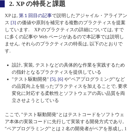
2. XP の特長と課題
XP は,
第１回目の記事
で説明したアジャイル・アライアン
ス
[3]
の価値や原則を補完する複数のプラクティスを提案
しています. XP のプラクティスの詳細については, すで
に多くの記事や Web ページがあるので本記事では説明し
ません. それらのプラクティスの特長は, 以下のとおりで
す.
設計, 実装, テストなどの具体的な作業を実践するため
の指針となるプラクティスを提供している
"テスト駆動開発"
[5]
,
[6]
や"ペアプログラミング"など
の品質向上を狙ったプラクティスを加えることで, 要求
変化に対応する柔軟性とソフトウェアの高い品質を両
立させようとしている
ここで, "テスト駆動開発"とはテストコードをソフトウェ
ア本体の実装コードに先行して実装する開発方式であり,
"ペアプログラミング"とは 2 名の開発者がペアを形成し, 1