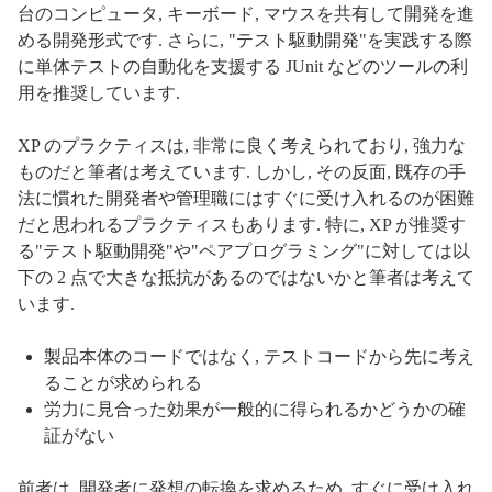
台のコンピュータ, キーボード, マウスを共有して開発を進
める開発形式です. さらに, "テスト駆動開発"を実践する際
に単体テストの自動化を支援する JUnit などのツールの利
用を推奨しています.
XP のプラクティスは, 非常に良く考えられており, 強力な
ものだと筆者は考えています. しかし, その反面, 既存の手
法に慣れた開発者や管理職にはすぐに受け入れるのが困難
だと思われるプラクティスもあります. 特に, XP が推奨す
る"テスト駆動開発"や"ペアプログラミング"に対しては以
下の 2 点で大きな抵抗があるのではないかと筆者は考えて
います.
製品本体のコードではなく, テストコードから先に考え
ることが求められる
労力に見合った効果が一般的に得られるかどうかの確
証がない
前者は, 開発者に発想の転換を求めるため, すぐに受け入れ