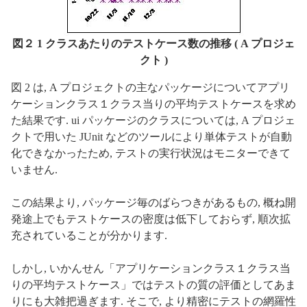
図２ 1 クラスあたりのテストケース数の推移 ( A プロジェ
クト )
図 2 は, A プロジェクトの主なパッケージについてアプリ
ケーションクラス１クラス当りの平均テストケースを求め
た結果です. ui パッケージのクラスについては, A プロジェ
クトで用いた JUnit などのツールにより単体テストが自動
化できなかったため, テストの実行状況はモニターできて
いません.
この結果より, パッケージ毎のばらつきがあるもの, 概ね開
発途上でもテストケースの密度は低下しておらず, 順次拡
充されていることが分かります.
しかし, いかんせん「アプリケーションクラス１クラス当
りの平均テストケース」ではテストの質の評価としてあま
りにも大雑把過ぎます. そこで, より精密にテストの網羅性