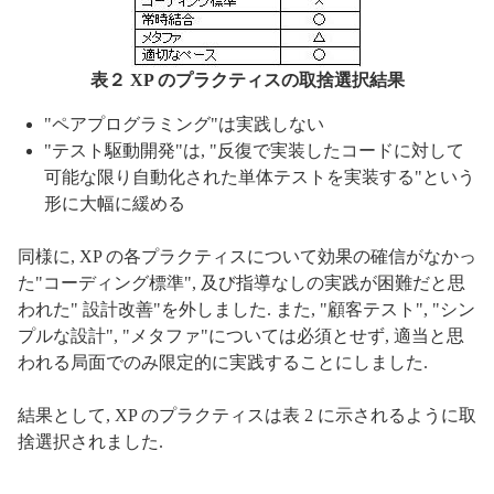
表２ XP のプラクティスの取捨選択結果
"ペアプログラミング"は実践しない
"テスト駆動開発"は, "反復で実装したコードに対して
可能な限り自動化された単体テストを実装する"という
形に大幅に緩める
同様に, XP の各プラクティスについて効果の確信がなかっ
た"コーディング標準", 及び指導なしの実践が困難だと思
われた" 設計改善"を外しました. また, "顧客テスト", "シン
プルな設計", "メタファ"については必須とせず, 適当と思
われる局面でのみ限定的に実践することにしました.
結果として, XP のプラクティスは表 2 に示されるように取
捨選択されました.