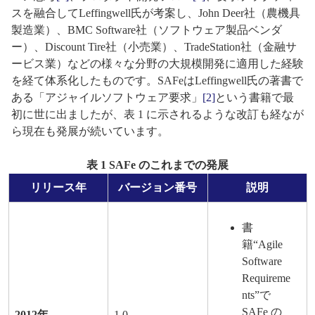
スを融合してLeffingwell氏が考案し、John Deer社（農機具
製造業）、BMC Software社（ソフトウェア製品ベンダ
ー）、Discount Tire社（小売業）、TradeStation社（金融サ
ービス業）などの様々な分野の大規模開発に適用した経験
を経て体系化したものです。SAFeはLeffingwell氏の著書で
ある「アジャイルソフトウェア要求」
[2]
という書籍で最
初に世に出ましたが、表 1 に示されるような改訂も経なが
ら現在も発展が続いています。
表 1 SAFe のこれまでの発展
リリース年
バージョン番号
説明
書
籍“Agile
Software
Requireme
nts”で
SAFe の
2012年
1.0