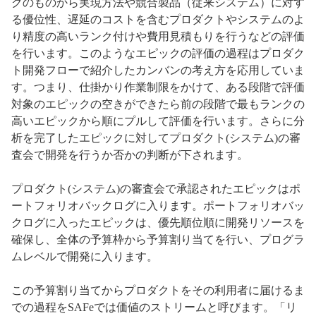
クのものから実現方法や競合製品（従来システム）に対す
る優位性、遅延のコストを含むプロダクトやシステムのよ
り精度の高いランク付けや費用見積もりを行うなどの評価
を行います。このようなエピックの評価の過程はプロダク
ト開発フローで紹介したカンバンの考え方を応用していま
す。つまり、仕掛かり作業制限をかけて、ある段階で評価
対象のエピックの空きができたら前の段階で最もランクの
高いエピックから順にプルして評価を行います。さらに分
析を完了したエピックに対してプロダクト(システム)の審
査会で開発を行うか否かの判断が下されます。
プロダクト(システム)の審査会で承認されたエピックはポ
ートフォリオバックログに入ります。ポートフォリオバッ
クログに入ったエピックは、優先順位順に開発リソースを
確保し、全体の予算枠から予算割り当てを行い、プログラ
ムレベルで開発に入ります。
この予算割り当てからプロダクトをその利用者に届けるま
での過程をSAFeでは価値のストリームと呼びます。「リ