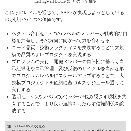
Leffingwell LLC.の許可の下で翻訳
これらのレベルを通じて、SAFe が実現しようとしている
のが以下の 4 つの価値です。
ベクトル合わせ：3 つのレベルのメンバーが戦略的な目
標を共有し、その方向に向かって力を合わせる
コード品質：技術プラクティスを実践することで大規
模で品質のよいプロダクトを実現する
プログラムの実行：開発メンバーの自律性に基づく自
己組織化や自己管理、及び反復のサイクルを自然な形
でプログラムレベルにスケールアップすることで、大
規模プロジェクトを確約に基づきスケジュール通りに
実行する
透明性：3つのレベルのメンバーが包み隠さず現状を共
有することで、より良い連携をもたらす信頼関係を醸
成する
注：SAFe 4.0での変更点
SAFe 4.0ではソフトウェアだけではなく、ハードウェアの開発もカバーす