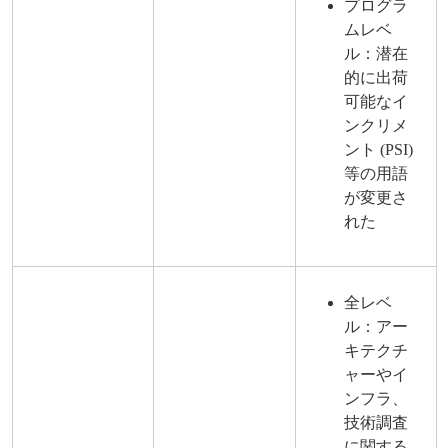
プログラ
ムレベ
ル：潜在
的に出荷
可能なイ
ンクリメ
ント (PSI)
等の用語
が変更さ
れた
全レベ
ル：アー
キテクチ
ャーやイ
ンフラ、
技術調査
に関する