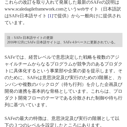
これらの改訂を取り入れて発展した最新のSAFeの説明は
www.scaledagileframework.comというwebサイト（日本語訳
はSAFe日本語サイト
[1]
で提供）から一般向けに提供され
ています。
注：SAFe 日本語サイトの更新
2016年12月にSAFe 日本語サイトは、SAFe 4.0ベースに更新されている。
SAFeでは、経営レベルで意思決定した戦略を複数のアジ
ャイルチームからなるプログラムが競争力のあるプロダク
トに具体化するという事業部や企業の姿を提示します。そ
のために、SAFeは意思決定及び実行のための3階層と、カ
ンバンや複数のバックログ（待ち行列）を介した企画及び
開発の連携を基本的な骨格としています。これらは、プロ
ダクト開発フローのテーマである分散された制御や待ち行
列に基づいています。
SAFeの最大の特徴は、意思決定及び実行の階層として以
下の 3 つのレベルを設定したところにあります。