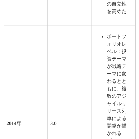
の自立性
を高めた
ポートフ
ォリオレ
ベル：投
資テーマ
が戦略テ
ーマに変
わるとと
もに、複
数のアジ
ャイルリ
リース列
車による
2014年
3.0
開発が描
かれる