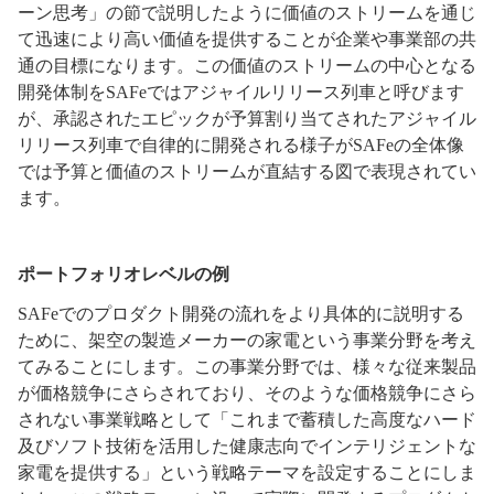
ーン思考」の節で説明したように価値のストリームを通じ
て迅速により高い価値を提供することが企業や事業部の共
通の目標になります。この価値のストリームの中心となる
開発体制をSAFeではアジャイルリリース列車と呼びます
が、承認されたエピックが予算割り当てされたアジャイル
リリース列車で自律的に開発される様子がSAFeの全体像
では予算と価値のストリームが直結する図で表現されてい
ます。
ポートフォリオレベルの例
SAFeでのプロダクト開発の流れをより具体的に説明する
ために、架空の製造メーカーの家電という事業分野を考え
てみることにします。この事業分野では、様々な従来製品
が価格競争にさらされており、そのような価格競争にさら
されない事業戦略として「これまで蓄積した高度なハード
及びソフト技術を活用した健康志向でインテリジェントな
家電を提供する」という戦略テーマを設定することにしま