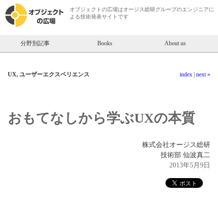
オブジェクトの広場は
オージス総研
グループのエンジニアに
よる技術発表サイトです
分野別記事
Books
About us
UX, ユーザーエクスペリエンス
index
|
next »
おもてなしから学ぶUXの本質
株式会社オージス総研
技術部 仙波真二
2013年5月9日