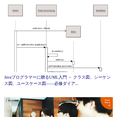
Javaプログラマーに贈るUML入門 － クラス図、シーケン
ス図、ユースケース図——必修ダイア...