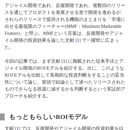
アジャイル開発であれ、反復開発であれ、複数回のリリー
スを通じてプロダクトを発展させる形で開発を進めるが、
それらのリリースで提供される機能のまとまりを「市場に
出せる最低限のフィーチャー(MMF：Minimum Marketable
Feature)」と呼ぶ。MMFという言葉は、反復開発やアジャ
イル開発の投資効果を論じた文献 [
1
] で一躍世に広まっ
た。
今回の記事では、まず文献 [
1
] に掲載された従来手法とア
ジャイル開発のROIモデルを紹介する。次に、このような
ROIモデルを比較して長期的な投資判断をすることの妥当
性について論じ、冒頭で結論として述べたリリースされた
ものでさらなる投資に値するかを判断するという実証的ア
プローチを紹介する。
もっともらしいROIモデル
文献 [
1
] では、反復開発やアジャイル開発の投資効果を以