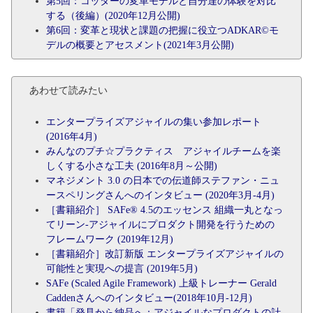
第5回：コッターの変革モデルと自分達の体験を対比
する（後編）(2020年12月公開)
第6回：変革と現状と課題の把握に役立つADKAR©モ
デルの概要とアセスメント(2021年3月公開)
あわせて読みたい
エンタープライズアジャイルの集い参加レポート
(2016年4月)
みんなのプチ☆プラクティス アジャイルチームを楽
しくする小さな工夫 (2016年8月～公開)
マネジメント 3.0 の日本での伝道師ステファン・ニュ
ースペリングさんへのインタビュー (2020年3月-4月)
［書籍紹介］ SAFe® 4.5のエッセンス 組織一丸となっ
てリーン‐アジャイルにプロダクト開発を行うための
フレームワーク (2019年12月)
［書籍紹介］改訂新版 エンタープライズアジャイルの
可能性と実現への提言 (2019年5月)
SAFe (Scaled Agile Framework) 上級トレーナー Gerald
Caddenさんへのインタビュー(2018年10月-12月)
書籍「発見から納品へ：アジャイルなプロダクトの計