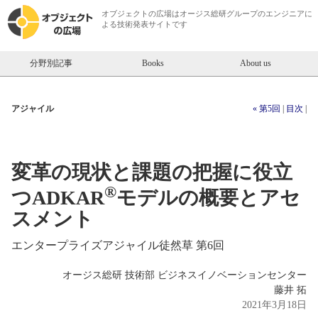
オブジェクトの広場は
オージス総研
グループのエンジニアに
よる技術発表サイトです
分野別記事
Books
About us
アジャイル
« 第5回
|
目次
|
変革の現状と課題の把握に役立
®
つADKAR
モデルの概要とアセ
スメント
エンタープライズアジャイル徒然草 第6回
オージス総研 技術部 ビジネスイノベーションセンター
藤井 拓
2021年3月18日