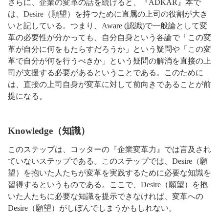
さらに、企業の変革の話を続けると、『ADKAR』本で
は、Desire（願望）を持つために直属の上司の役割が大き
いと記している。つまり、Aware (認識)で一般論として変
革の必要性が分かっても、自分自身という各論で「この変
革が自分に何をもたらすだろうか」という疑問や「この変
革で自分が何を行うべきか」という疑問の解消を直接の上
司が支援する必要があるということである。このために
は、直接の上司自身が変革に対して前向きであることが前
提になる。
Knowledge（知識）
このステップは、コッターの『企業変革力』では言及され
ていないステップである。このステップでは、Desire（願
望）を抱いた人たちが変革を実践するために必要な知識を
習得するというものである。ここで、Desire（願望）を抱
いた人たちに必要な知識を提示できなければ、変革への
Desire（願望）がしぼんでしまうかもしれない。