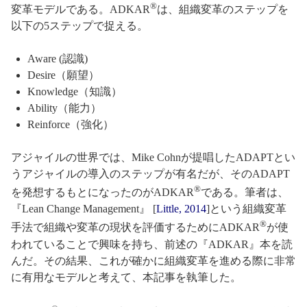
®
変革モデルである。ADKAR
は、組織変革のステップを
以下の5ステップで捉える。
Aware (認識)
Desire（願望）
Knowledge（知識）
Ability（能力）
Reinforce（強化）
アジャイルの世界では、Mike Cohnが提唱したADAPTとい
うアジャイルの導入のステップが有名だが、そのADAPT
®
を発想するもとになったのがADKAR
である。筆者は、
『Lean Change Management』 [
Little, 2014
]という組織変革
®
手法で組織や変革の現状を評価するためにADKAR
が使
われていることで興味を持ち、前述の『ADKAR』本を読
んだ。その結果、これが確かに組織変革を進める際に非常
に有用なモデルと考えて、本記事を執筆した。