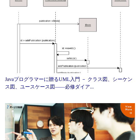
Javaプログラマーに贈るUML入門 － クラス図、シーケン
ス図、ユースケース図——必修ダイア...