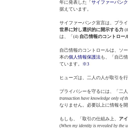
年に発表した「
サイファーパンク宣言 (A
据えています。
サイファーパンク宣言は、プライ
世界に対し選択的に開示する力
(
t
は、「(4)
自己情報のコントロー
自己情報のコントロールは、ソー
本の
個人情報保護法
も、「自己情
ています。
※3
ヒューズは、二人の人が取引を行
プライバシーを守るには、「二人
transaction have knowledge only of tha
なりません。必要以上に情報を開
もしも、「取引の仕組み上、
アイ
(
When my identity is revealed by the 