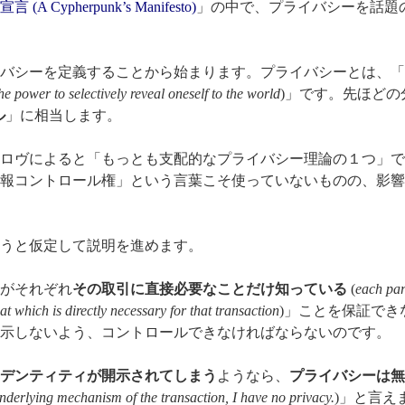
 Cypherpunk’s Manifesto)
」の中で、プライバシーを話題
バシーを定義することから始まります。プライバシーとは、「
he power to selectively reveal oneself to the world
)」です。先ほどの
ル
」に相当します。
ロヴによると「もっとも支配的なプライバシー理論の１つ」で
報コントロール権」という言葉こそ使っていないものの、影響
うと仮定して説明を進めます。
がそれぞれ
その取引に直接必要なことだけ知っている
(
each par
t which is directly necessary for that transaction
)」ことを保証でき
示しないよう、コントロールできなければならないのです。
デンティティが開示されてしまう
ようなら、
プライバシーは無
underlying mechanism of the transaction, I have no privacy.
)」と言え