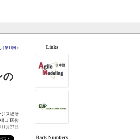
Links
じ
|
第11回 »
ンの
ージス総研
樋口 匡俊
年11月27日
Back Numbers