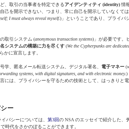
ど、取引の当事者を特定できる
アイデンティティ (identity)
情
自己を開示できない、つまり、常に自己を開示していなくては
self; I must always reveal myself.
)」ということであり、プライバ
の取引システム (
anonymous transaction systems
)」が必要です。
名システムの構築に力を尽くす
(
We the Cypherpunks are dedicated
高らかに宣言します。
号学、匿名メール転送システム、デジタル署名、
電子マネー
(
w
warding systems, with digital signatures, and with electronic money.
言には、プライバシーを守るための技術として、はっきりと電
バシー
ライバシーについては、
第3回
の NSA のエッセイで紹介した、
で時代をさかのぼることができます。