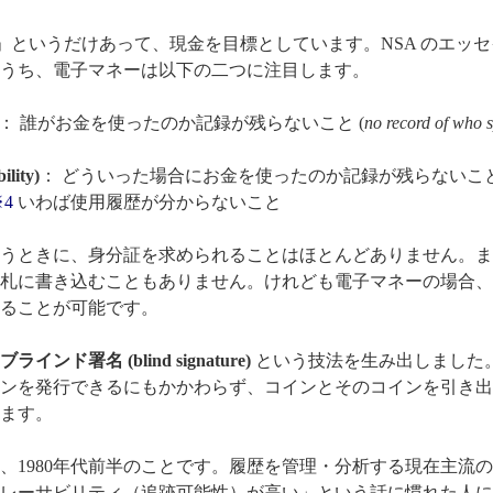
h)」というだけあって、現金を目標としています。NSA のエッ
うち、電子マネーは以下の二つに注目します。
： 誰がお金を使ったのか記録が残らないこと (
no record of who s
lity)
： どういった場合にお金を使ったのか記録が残らないこと
4
いわば使用履歴が分からないこと
うときに、身分証を求められることはほとんどありません。ま
札に書き込むこともありません。けれども電子マネーの場合、
ることが可能です。
ブラインド署名 (blind signature)
という技法を生み出しました
ンを発行できるにもかかわらず、コインとそのコインを引き出
ます。
、1980年代前半のことです。履歴を管理・分析する現在主流
レーサビリティ（追跡可能性）が高い」という話に慣れた人に