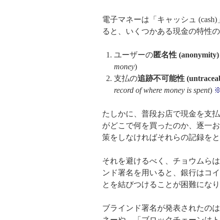
電子マネーは「キャッシュ (cas
ると、いくつかある現金の特性の
ユーザーの
匿名性 (anonymity)
money
)
支払の
追跡不可能性 (untraceabi
record of where money is spent
)
※
たしかに、普段お店で現金を支払
がどこで何を買ったのか、逐一お
策をしなければそれらの記録をと
それを避けるべく、チョウムらは
ンド署名を用いると、銀行はコイ
とを結びつけることが困難になり
ブラインド署名が発表されたのは
ネーや、「ブロックチェーンはト