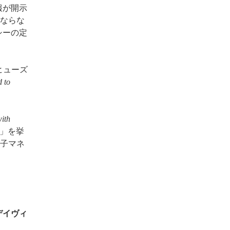
報が開示
ならな
シーの定
ヒューズ
 to
ith
) 」を挙
子マネ
デイヴィ