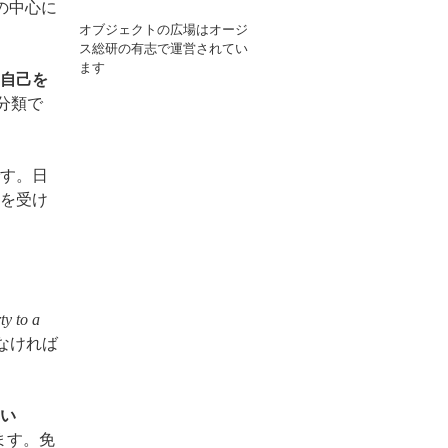
の中心に
オブジェクトの広場はオージ
ス総研の有志で運営されてい
ます
自己を
分類で
す。日
を受け
ty to a
なければ
い
ます。免