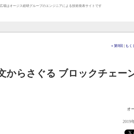
広場は
オージス総研
グループのエンジニアによる技術発表サイトです
« 第9回
|
もく
文からさぐる ブロックチェー
オ
2019