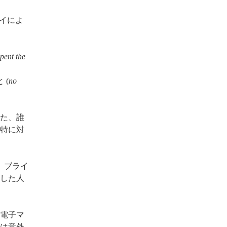
セイによ
pent the
 (
no
た、誰
特に対
。ブライ
した人
の電子マ
は意外