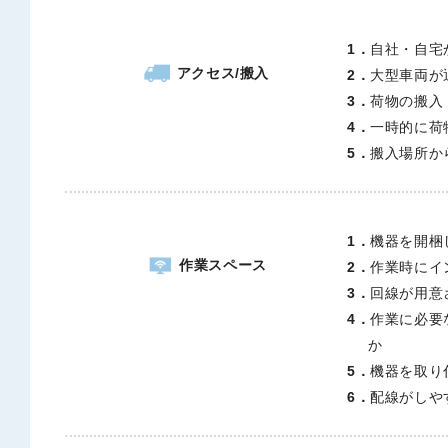
1．
自社・自宅
アクセス/搬入
2．
大型車両が
3．
荷物の搬入
4．
一時的に荷
5．
搬入場所か
1．
機器を開梱
作業スペース
2．
作業時にイ
3．
回線が用意
4．
作業に必要
か
5．
機器を取り
6．
配線がしや