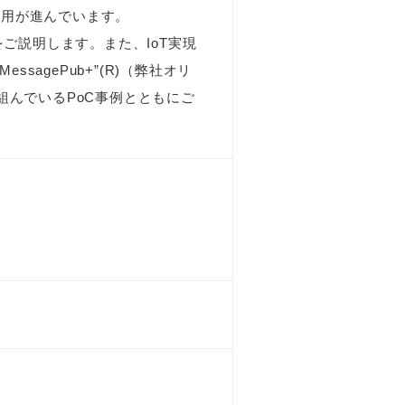
活用が進んでいます。
をご説明します。また、IoT実現
agePub+”(R)（弊社オリ
組んでいるPoC事例とともにご