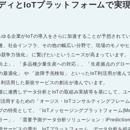
タディとIoTプラットフォームで実
あらゆる企業がIoTの導入をさらに加速することが予想されて
連、社会インフラ、その他の幅広い分野で、現場のモノやヒ
の競争力強化」 に繋げたいというニーズが高まっています。
向上」、「多品種少量生産への対応」、「生産拠点のグロー
最適化」 や 「故障予兆検知」 といったIoT利活用が進
Tを利活用した新規サービスの創出が進んでいます。
接に連携しデータ分析とIoTの取組み実績等を基にして、ユ
利活用するための「オージス・IoTコンサルティングフレー
特長として、「IoTメッセージングプラットフォーム(Messa
ー」、「需要予測データ分析ソリューション：iPredicti
供サービスの導出、IoTプラットフォーム、データ分析を組