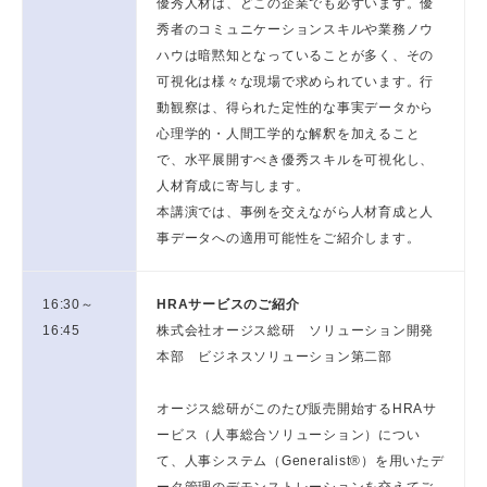
優秀人材は、どこの企業でも必ずいます。優
秀者のコミュニケーションスキルや業務ノウ
ハウは暗黙知となっていることが多く、その
可視化は様々な現場で求められています。行
動観察は、得られた定性的な事実データから
心理学的・人間工学的な解釈を加えること
で、水平展開すべき優秀スキルを可視化し、
人材育成に寄与します。
本講演では、事例を交えながら人材育成と人
事データへの適用可能性をご紹介します。
16:30～
HRAサービスのご紹介
16:45
株式会社オージス総研 ソリューション開発
本部 ビジネスソリューション第二部
オージス総研がこのたび販売開始するHRAサ
ービス（人事総合ソリューション）につい
て、人事システム（Generalist®）を用いたデ
ータ管理のデモンストレーションを交えてご