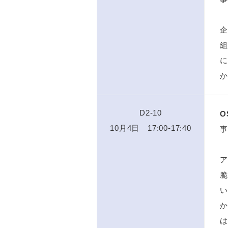
企
組
に
か
D2-10
O
10月4日 17:00-17:40
事
ア
脆
い
か
は