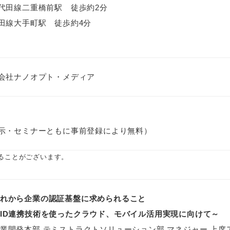
代田線二重橋前駅 徒歩約2分
田線大手町駅 徒歩約4分
会社ナノオプト・メディア
示・セミナーともに事前登録により無料）
ることがございます。
れから企業の認証基盤に求められること
ID連携技術を使ったクラウド、モバイル活用実現に向けて～
業開発本部 テミストラクトソリューション部 マネジャー 上席