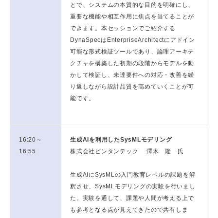
とで、システムの本質的な目的を明確にし、
重要な機能や相互作用に焦点を当てることが
できます。本セッションでご紹介する
DynaSpecはEnterpriseArchitectにアドイン
可能な形式検証ツールであり、論理アーキテ
クチャを構築した初期の段階からモデルを動
かして検証し、未達要件への対応・改善を繰
り返しながら設計品質を高めていくことが可
能です。
16:20～
生成AIを利用したSysMLモデリング
16:55
株式会社ビンタンテック 澤木 隆 氏
生成AIにSysMLの入門教育レベルの課題を解
釈させ、SysMLモデリングの実験を行いまし
た。実験を通して、課題や人間が考える上で
も参考となる点が見えてきたので共有しま