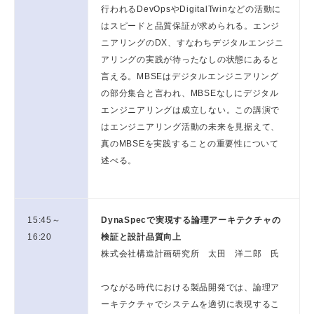
行われるDevOpsやDigitalTwinなどの活動に
はスピードと品質保証が求められる。エンジ
ニアリングのDX、すなわちデジタルエンジニ
アリングの実践が待ったなしの状態にあると
言える。MBSEはデジタルエンジニアリング
の部分集合と言われ、MBSEなしにデジタル
エンジニアリングは成立しない。この講演で
はエンジニアリング活動の未来を見据えて、
真のMBSEを実践することの重要性について
述べる。
15:45～
DynaSpecで実現する論理アーキテクチャの
16:20
検証と設計品質向上
株式会社構造計画研究所 太田 洋二郎 氏
つながる時代における製品開発では、論理ア
ーキテクチャでシステムを適切に表現するこ