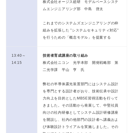
株式会社オージス総研 モデルベースシステ
ムエンジニアリング部 中島 啓太
これまでのシステムズエンジニアリングの枠
組みを拡張した ”システムセキュリティ対応”
を行うための「概念モデル」を提案する
13:40～
技術者育成講座の取り組み
14:15
株式会社ニコン 光学本部 開発戦略部 第
二光学課 平山 亨 氏
弊社の半導体露光装置部門にはシステム設計
を専門とする設計者がおり、技術伝承や設計
力向上を目的としたMBSE習得活動を行って
きました。その活動から発展して、中堅社員
向けの社内研修としてシステム設計研修講座
を開設し、社内の他部門の設計者へ講義およ
び体験設計トライアルを実施しました。その