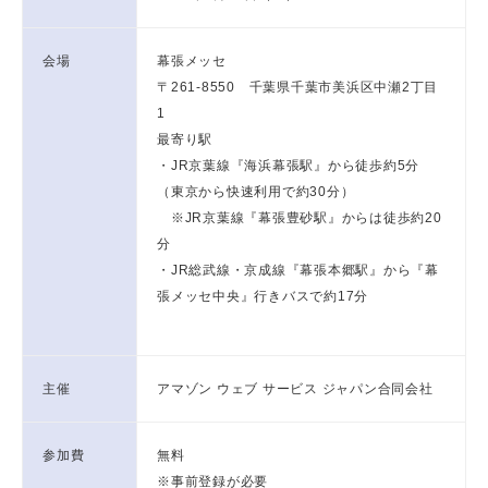
会場
幕張メッセ
〒261-8550 千葉県千葉市美浜区中瀬2丁目
1
最寄り駅
・JR京葉線『海浜幕張駅』から徒歩約5分
（東京から快速利用で約30分）
※JR京葉線『幕張豊砂駅』からは徒歩約20
分
・JR総武線・京成線『幕張本郷駅』から『幕
張メッセ中央』行きバスで約17分
主催
アマゾン ウェブ サービス ジャパン合同会社
参加費
無料
※事前登録が必要