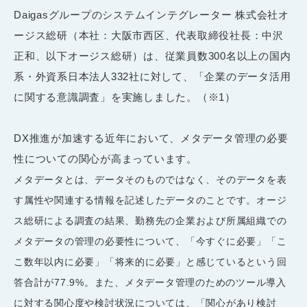
Daigasグループのシステムインテグレーター 株式会社オ
ージス総研（本社：大阪市西区、代表取締役社長：中沢
正和、以下オージス総研）は、従業員数
300
名以上の国内
系・外資系日本法人
332
社に対して、「企業のデータ活用
に関する意識調査」を実施しました。（※1）
DX推進が加速する近年において、メタデータ管理の必要
性についての関心が高まっています。
メタデータとは、データそのものではなく、そのデータを表
す属性や関連する情報を記述したデータのことです。オージ
ス総研による調査の結果、勤務先の企業および所属組織での
メタデータの管理の必要性について、「今すぐに必要」「こ
こ数年以内に必要」「将来的に必要」と感じているという回
答合計が
77.9%
。また、メタデータ管理のためのツール導入
に対する関心度や検討状況については、「関心があり検討