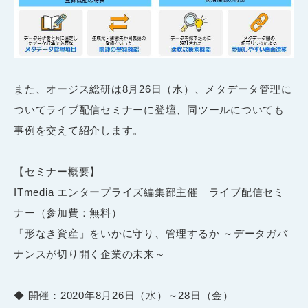
また、オージス総研は
8
月
26
日（水）、メタデータ管理に
ついてライブ配信セミナーに登壇、同ツールについても
事例を交えて紹介します。
【セミナー概要】
ITmedia エンタープライズ編集部主催 ライブ配信セミ
ナー（参加費：無料）
「形なき資産」をいかに守り、管理するか ～データガバ
ナンスが切り開く企業の未来～
◆ 開催：
2020
年
8
月
26
日（水）～
28
日（金）