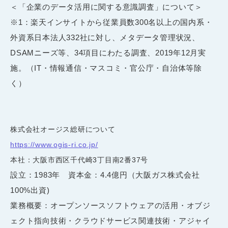
＜「企業のデータ活用に関する意識調査」について＞
※1：楽天インサイトから従業員数
300
名以上の国内系・
外資系日本法人
332
社に対し、メタデータ管理状況、
DSAM
ニーズ等、
34
項目にわたる調査、
2019
年
12
月実
施。（
IT
・情報通信・マスコミ・官公庁・自治体等除
く）
株式会社オージス総研について
https://www.ogis-ri.co.jp/
本社：大阪市西区千代崎
3
丁目南
2
番
37
号
設立：
1983
年 資本金：
4.4
億円（大阪ガス株式会社
100%
出資
)
業務概要：オープンソースソフトウェアの活用・オブジ
ェクト指向技術・クラウドサービス関連技術・アジャイ