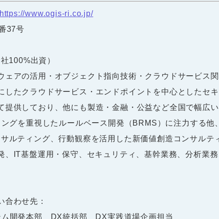
https://www.ogis-ri.co.jp/
番37号
社100%出資）
ウェアの活用・オブジェクト指向技術・クラウドサービス関
にしたクラウドサービス・エンドポイントを中心としたセキ
て提供しており、他にも製造・金融・公益など全国で幅広い
リングを重視したルールベース開発（BRMS）に注力する
ンサルティング、行動観察を活用した新価値創造コンサルテ
発、IT基盤運用・保守、セキュリティ、基幹業務、分析業
い合わせ先：
ム開発本部 DX統括部 DX実践道場企画担当