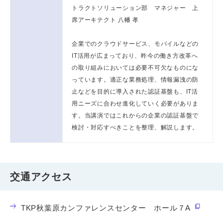
トラクトソリューション部 マネジャー 上
席アーキテクト 八幡 孝
企業でのクラウドサービス、モバイルなどの
IT活用が広まっており、昨今の働き方改革へ
の取り組みにおいては必要不可欠なものにな
っています。適正な業務処理、情報漏洩の防
止などを目的に導入された認証基盤も、IT活
用ニーズに合わせ進化していく必要がありま
す。当講演ではこれからの企業の認証基盤で
検討・対応すべきことを整理、解説します。
交通アクセス
TKP秋葉原カンファレンスセンター ホール７A