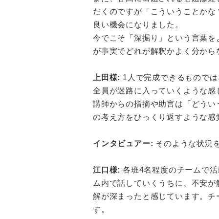
だくのですが「こういうことかな
良い機会になりました。
今でこそ「深掘り」という言葉を
が事実でどれが解釈かよく分から
上田様:
1人で完成できるものでは
全員が迷路に入っていくような感
講師からの指摘や助言は「どうい
の考え方をひっくり返すような感
インタビュアー:
そのような状況
江口様:
各班4名程度のチームで活
ム内で話していくうちに、不安が
解が深まったと感じています。チ
す。