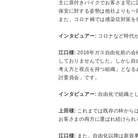
主に原付きバイクでお客さま宅に
保安に対する姿勢は他社よりも一
また、コロナ禍では感染症対策を
インタビュアー:
コロナなど時代
江口様:
2018年ガス自由化前の
しておりませんでした。しかし自
考え方と視点を持つ組織」となる
討委員会」です。
インタビュアー:
自由化で組織と
上田様:
これまでは既存の枠から
お客さまの両方に選ばれ続けられ
江口様:
また、自由化以降は新規