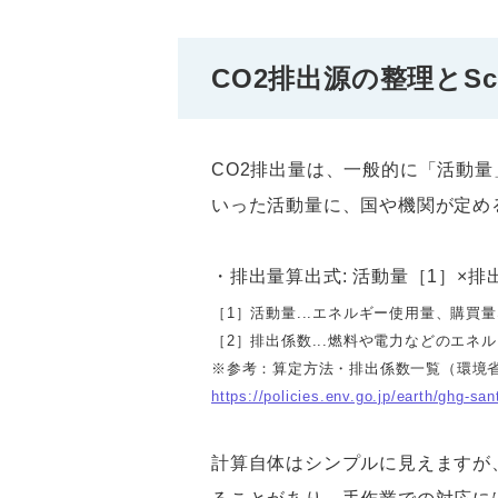
CO2排出源の整理とSc
CO2排出量は、一般的に「活動
いった活動量に、国や機関が定め
・排出量算出式: 活動量［1］×排
［1］活動量...エネルギー使用量、購買
［2］排出係数...燃料や電力などのエ
※参考：算定方法・排出係数一覧（環境
https://policies.env.go.jp/earth/ghg-sa
計算自体はシンプルに見えますが