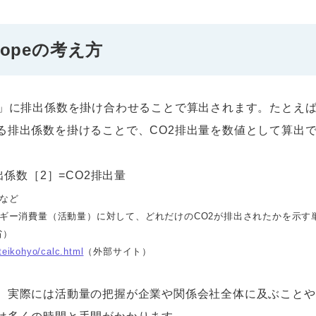
opeの考え方
量」に排出係数を掛け合わせることで算出されます。たとえ
る排出係数を掛けることで、CO2排出量を数値として算出
出係数［2］=CO2排出量
量など
ネルギー消費量（活動量）に対して、どれだけのCO2が排出されたかを示す
省）
nteikohyo/calc.html
（外部サイト）
、実際には活動量の把握が企業や関係会社全体に及ぶことや