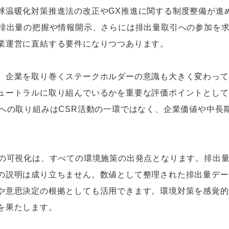
球温暖化対策推進法の改正やGX推進に関する制度整備が進
2排出量の把握や情報開示、さらには排出量取引への参加を
業運営に直結する要件になりつつあります。
、企業を取り巻くステークホルダーの意識も大きく変わって
ュートラルに取り組んでいるかを重要な評価ポイントとして
境への取り組みはCSR活動の一環ではなく、企業価値や中長
量の可視化は、すべての環境施策の出発点となります。排出
の説明は成り立ちません。数値として整理された排出量デー
や意思決定の根拠としても活用できます。環境対策を感覚的
を果たします。