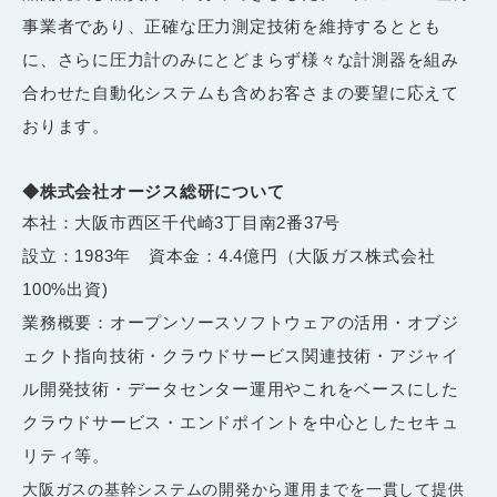
事業者であり、正確な圧力測定技術を維持するととも
に、さらに圧力計のみにとどまらず様々な計測器を組み
合わせた自動化システムも含めお客さまの要望に応えて
おります。
◆株式会社オージス総研について
本社：大阪市西区千代崎
3
丁目南
2
番
37
号
設立：
1983
年 資本金：
4.4
億円（大阪ガス株式会社
100%
出資
)
業務概要：オープンソースソフトウェアの活用・オブジ
ェクト指向技術・クラウドサービス関連技術・アジャイ
ル開発技術・データセンター運用やこれをベースにした
クラウドサービス・エンドポイントを中心としたセキュ
リティ等。
大阪ガスの基幹システムの開発から運用までを一貫して提供