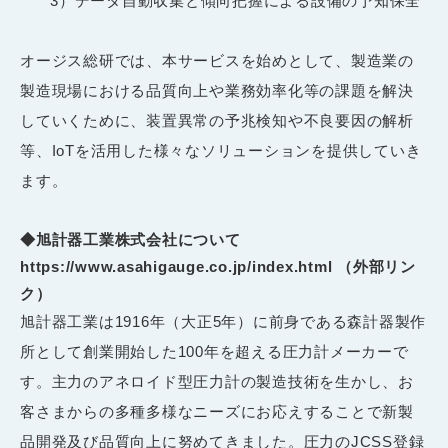
3
）データ自動収集と傾向把握による設備の予知保全
オージス総研では、本サービスを始めとして、製造業の
製造現場における品質向上や業務効率化等の課題を解決
していくために、装置異常の予兆検知や不良要因の解析
等、IoTを活用した様々なソリューションを提供していき
ます。
◆旭計器工業株式会社について
https://www.asahigauge.co.jp/index.html
（外部リン
ク）
旭計器工業は1916年（大正5年）に前身である森計器製作
所として創業開始した100年を超える圧力計メーカーで
す。主力のアネロイド型圧力計の製造技術を生かし、お
客さまからの多種多様なニーズにお応えすることで新製
品開発及び品質向上に努めてきました。圧力の
JCSS
登録