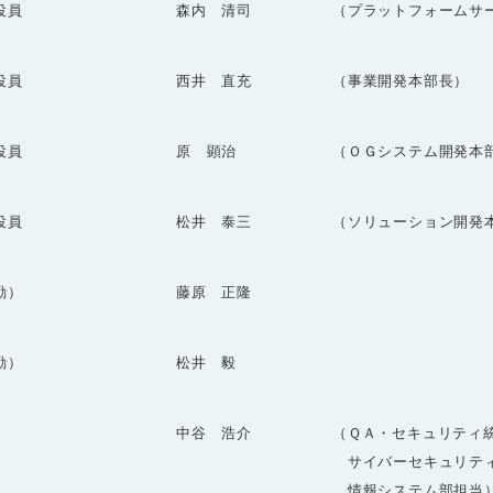
役員
森内 清司
（プラットフォームサ
役員
西井 直充
（事業開発本部長）
役員
原 顕治
（ＯＧシステム開発本
役員
松井 泰三
（ソリューション開発
勤）
藤原 正隆
勤）
松井 毅
中谷 浩介
（ＱＡ・セキュリティ
サイバーセキュリティ
情報システム部担当