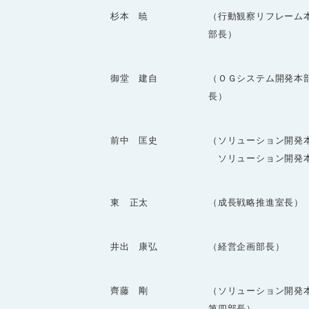
杉本 暁
（行動観察リフレーム
部長）
御堂 建自
（ＯＧシステム開発本
長）
前中 匡史
（ソリューション開発
ソリューション開発本
東 正太
（成長戦略推進室長）
井出 康弘
（経営企画部長）
齊藤 剛
（ソリューション開発
第四部長）