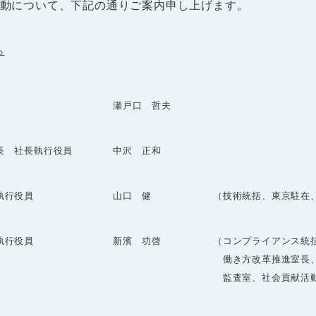
異動について、下記の通りご案内申し上げます。
ら
瀬戸口 哲夫
長 社長執行役員
中沢 正和
執行役員
山口 健
（技術統括、東京駐在
執行役員
新濱 功啓
（コンプライアンス統
働き方改革推進室長
監査室、社会貢献活動