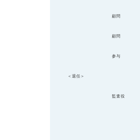
顧問
顧問
参与
＜退任＞
監査役