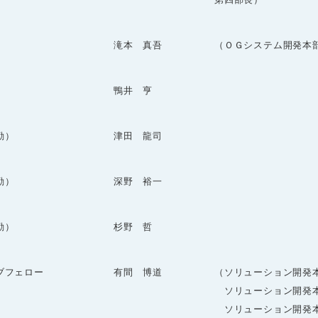
滝本 真吾
（ＯＧシステム開発本
鴨井 亨
勤）
津田 龍司
勤）
深野 裕一
勤）
杉野 哲
ブフェロー
有間 博道
（ソリューション開発
ソリューション開発本
ソリューション開発本