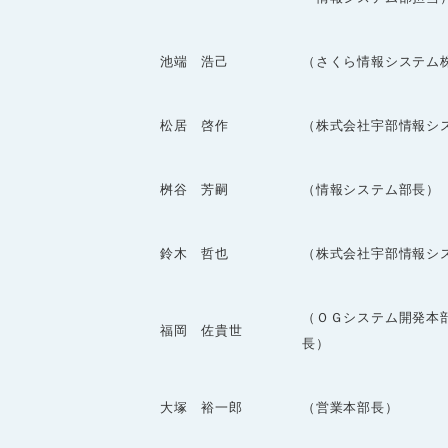
池端 浩己
（さくら情報システム
松居 啓作
（株式会社宇部情報シ
桝谷 芳嗣
（情報システム部長）
鈴木 哲也
（株式会社宇部情報シ
（ＯＧシステム開発本
福岡 佐貴世
長）
大塚 裕一郎
（営業本部長）