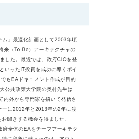
ム」最適化計画として2003年頃
来（To-Be）アーキテクチャの
ました。最近では、政府CIOを登
といったIT投資を成功に導くポイ
こでもEAドキュメント作成が目的
東大公共政策大学院の奥村先生は
いて内外から専門家を招いて発信さ
ナーに2012年と2013年の2年に渡
談をお聞きする機会を得ました。
政府全体のEAをチーフアーキテク
。特に印象に残ったのは、アウト