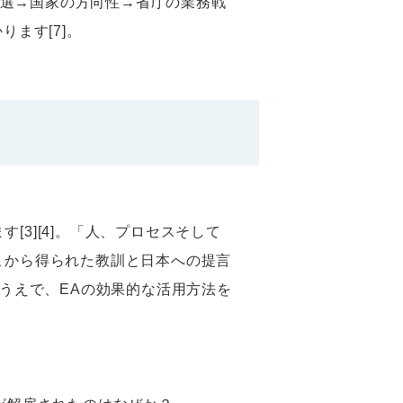
選→国家の方向性→省庁の業務戦
ます[7]。
[3][4]。「人、プロセスそして
こから得られた教訓と日本への提言
介したうえで、EAの効果的な活用方法を