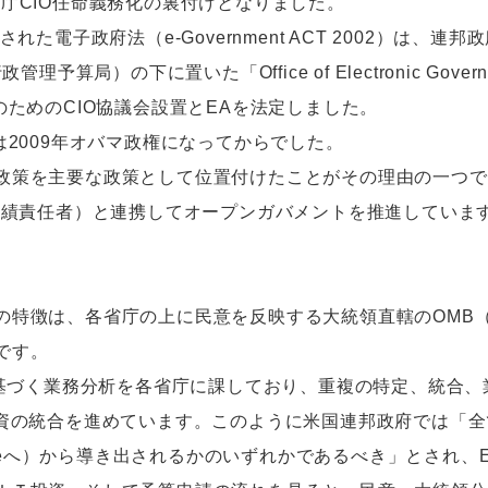
庁CIO任命義務化の裏付けとなりました。
た電子政府法（e-Government ACT 2002）は、
（行政管理予算局）の下に置いた「Office of Electronic G
のためのCIO協議会設置とEAを法定しました。
2009年オバマ政権になってからでした。
策を主要な政策として位置付けたことがその理由の一つです
高業績責任者）と連携してオープンガバメントを推進していま
特徴は、各省庁の上に民意を反映する大統領直轄のOMB
です。
に基づく業務分析を各省庁に課しており、重複の特定、統合
投資の統合を進めています。このように米国連邦政府では「全
To-Beへ）から導き出されるかのいずれかであるべき」とされ