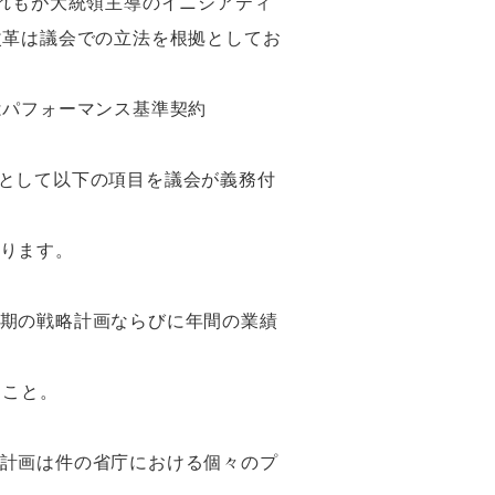
が、どれもが大統領主導のイニシアティ
改革は議会での立法を根拠としてお
はパフォーマンス基準契約
。
主として以下の項目を議会が義務付
ります。
期の戦略計画ならびに年間の業績
ること。
計画は件の省庁における個々のプ