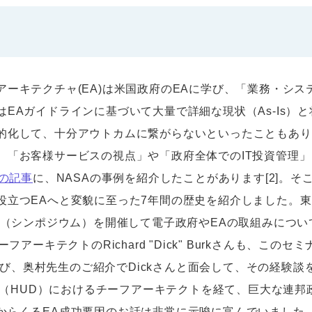
キテクチャ(EA)は米国政府のEAに学び、「業務・システ
EAガイドラインに基づいて大量で詳細な現状（As-Is）と将
的化して、十分アウトカムに繋がらないといったこともあり
、「お客様サービスの視点」や「政府全体でのIT投資管理」
の記事
に、NASAの事例を紹介したことがあります[2]。そ
役立つEAへと変貌に至った7年間の歴史を紹介しました。
ナー（シンポジウム）を開催して電子政府やEAの取組みにつ
アーキテクトのRichard "Dick" Burkさんも、このセミ
このたび、奥村先生のご紹介でDickさんと面会して、その経験
発省（HUD）におけるチーフアーキテクトを経て、巨大な連邦
からくるEA成功要因のお話は非常に示唆に富んでいました