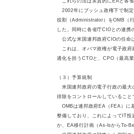
これらの法は実質的にEAと各省
2002年にブッシュ政権下で制定され
役割（Administrator）をOMB
した。同時に各省庁CIOとの連携
公式な米国連邦政府CIOの任命は
これは、オバマ政権が電子政府政
適化を担うCTOと、CPO（最
（３）予算統制
米国連邦政府の電子行政の最大の
排除をコントロールしていること
OMBは連邦政府EA（FEA）
整備しており、これによってIT
か、EA移行計画（As-Isから