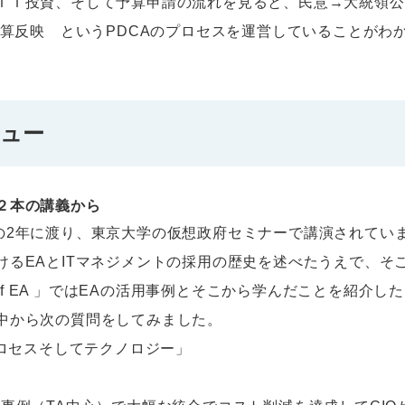
Ｔ投資、そして予算申請の流れを見ると、民意→大統領公
予算反映 というPDCAのプロセスを運営していることがわかり
ビュー
２本の講義から
3年の2年に渡り、東京大学の仮想政府セミナーで講演されています
けるEAとITマネジメントの採用の歴史を述べたうえで、そ
 Use of EA 」ではEAの活用事例とそこから学んだことを紹
中から次の質問をしてみました。
プロセスそしてテクノロジー」