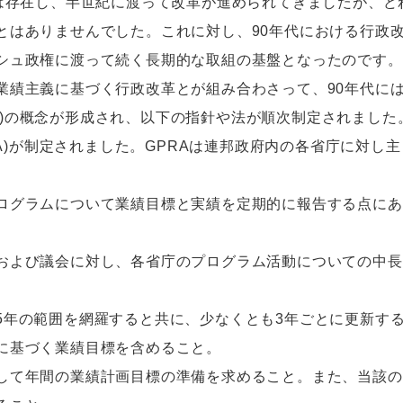
ting)の概念は存在し、半世紀に渡って改革が進められてきました
とはありませんでした。これに対し、90年代における行政
シュ政権に渡って続く長期的な取組の基盤となったのです。
績主義に基づく行政改革とが組み合わさって、90年代に
ontracting)の概念が形成され、以下の指針や法が順次制定されました
RA)が制定されました。GPRAは連邦政府内の各省庁に対し
グラムについて業績目標と実績を定期的に報告する点にあ
および議会に対し、各省庁のプログラム活動についての中長
5年の範囲を網羅すると共に、少なくとも3年ごとに更新す
に基づく業績目標を含めること。
して年間の業績計画目標の準備を求めること。また、当該の