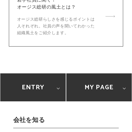
オージス総研の風土とは？
オージス総研らしさを感じるポイントは
人それぞれ。社員の声を聞いてわかった
組織風土をご紹介します。
ENTRY
2028
2027
MY PAGE
2028
2027
会社を知る