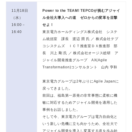
11月18日
Power to the TEAM! TEPCOが挑むアジャイ
（水）
ル全社大導入への道 ゼロからの変革を目撃
16:00－
せよ！
16:40
東京電力ホールディングス株式会社 システ
ム統括室 課長 渡辺 潤 氏 ／ 株式会社テプ
コシステムズ ＩＣＴ推進室ＤＸ推進部 部
長 川上 剛 氏 ／ 株式会社オージス総研 ア
ジャイル開発推進グループ AX(Agile
Transformation)コンサルタント 山内 亨和
東京電力グループは2年ぶりにAgile Japanに
戻ってきました。
前回は、福島第一原発の非常事態に柔軟に機
敏に対応するためアジャイル開発を適用した
事例をお話しました。
そして今、東京電力グループは電力自由化と
いう新しい危機に立ち向かうため、全社大で
アジャイル開発を導入し変革する道を歩み始