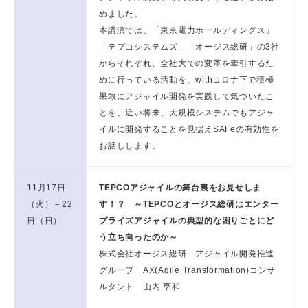
めました。
本講演では、「東京電力ホールディングス」
「テプコシステムズ」「オージス総研」の3社
からそれぞれ、全社大での変革を牽引するた
めに行っている活動を、withコロナ下で積極
果敢にアジャイル開発を実践して気づいたこ
とを、近い将来、大規模システムでもアジャ
イルに開発することを見据えSAFeの有効性を
お話しします。
11月17日
TEPCOアジャイルの舞台裏をお見せしま
（火）－22
す！？ ～TEPCOとオージス総研はエンター
日（日）
プライズアジャイルの典型的な困りごとにど
う立ち向ったのか～
株式会社オージス総研 アジャイル開発推進
グループ AX(Agile Transformation)コンサ
ルタント 山内 亨和