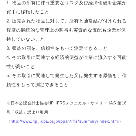
物品の所有に伴う重要なリスク及び経済価値を企業が
買手に移転したこと
販売された物品に対して、所有と通常結び付けられる
程度の継続的な管理上の関与も実質的な支配も企業が保
持していないこと
収益の額を、信頼性をもって測定できること
その取引に関連する経済的便益が企業に流入する可能
性が高いこと
その取引に関連して発生した又は発生する原価を、信
頼性をもって測定できること
※日本公認会計士協会HP IFRSテクニカル・サマリー IAS 第18
号「収益」訳より引用
（
http://www.hp.jicpa.or.jp/ippan/ifrs/summary/index.html
）