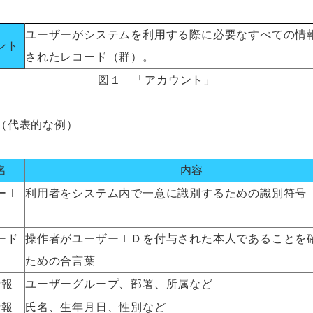
ユーザーがシステムを利用する際に必要なすべての情
ント
されたレコード（群）。
図１ 「アカウント」
（代表的な例）
名
内容
ーＩ
利用者をシステム内で一意に識別するための識別符号
ード
操作者がユーザーＩＤを付与された本人であることを
ための合言葉
情報
ユーザーグループ、部署、所属など
情報
氏名、生年月日、性別など