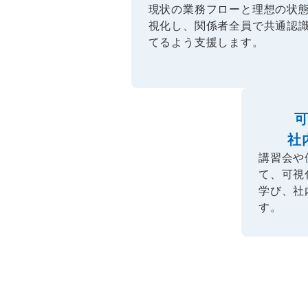
現状の業務フローと理想の状
視化し、関係者全員で共通認
てるよう支援します。
社
講習会や
て、可視
学び、社
す。