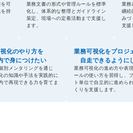
態を可
業務文書の形式や管理ルールを標準
業務
識を持
化し、体系的な整理とガイドライン
継続
策定、現場への定着活動まで支援し
みづ
ます。
支援
可視化のやり方を
業務可視化をプロジ
内で身につけたい
自走できるように
個別メンタリングを通じ
業務可視化の進め方や表
化の知識や手法を実践的に
ールの使い方を習得し、
内で再現できる力を育てま
ト単位で自立的に進めら
くりを支援します。