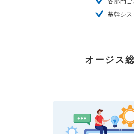
各部門ご
基幹シス
オージス