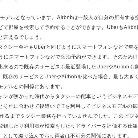
ジネスモデルとなっています。Airbnbは一般人が自分の所有
で部屋を検索して予約することができます。UberもAirb
と言えるでしょう。
タクシー会社もUberと同じようにスマートフォンなどで車
じようにスマートフォンなどで宿泊予約ができます。そのため
来るので既存のサービスも最近登場したUberやAirbnb
、既存のサービスとUberやAirbnbを比べた場合、最も大
モデルとの関係にあります。
ォンが無かった時代からタクシーの配車というビジネスモデ
とそれに合わせて後追いでITを利用してビジネスモデルの
ルを作るまでタクシー業務を行っていませんでした。このビジ
登録したり利用者が検索をしたりドライバーを評価する仕組
ム）として織り込んでおり両者は不可分の関係にあります。