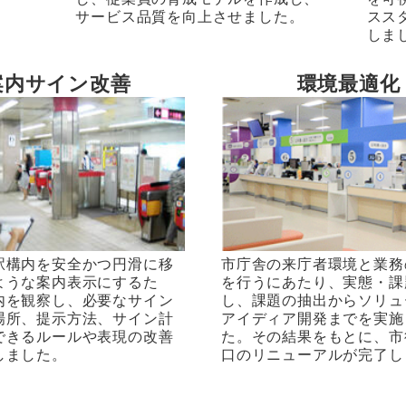
サービス品質を向上させました。
スス
しま
案内サイン改善
環境最適化
駅構内を安全かつ円滑に移
市庁舎の来庁者環境と業務
ような案内表示にするた
を行うにあたり、実態・課
内を観察し、必要なサイン
し、課題の抽出からソリュ
場所、提示方法、サイン計
アイディア開発までを実施
できるルールや表現の改善
た。その結果をもとに、市
しました。
口のリニューアルが完了し