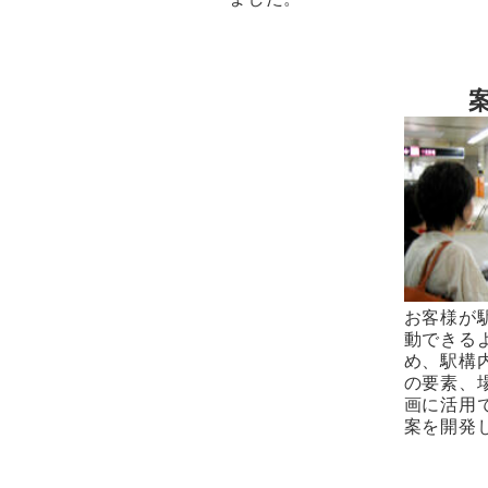
お客様が
動できる
め、駅構
の要素、
画に活用
案を開発