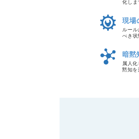
化しま
現場
ルール
べき状
暗黙
属人化
黙知を