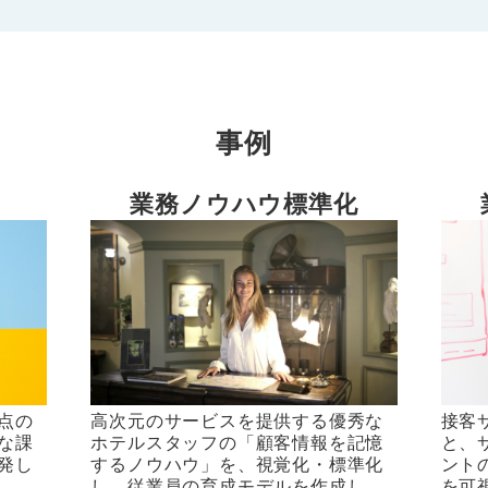
事例
業務ノウハウ標準化
点の
高次元のサービスを提供する優秀な
接客
な課
ホテルスタッフの「顧客情報を記憶
と、
発し
するノウハウ」を、視覚化・標準化
ント
し、従業員の育成モデルを作成し、
を可