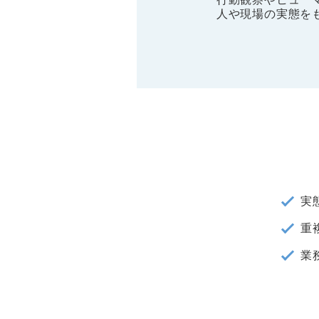
人や現場の実態を
実
重
業