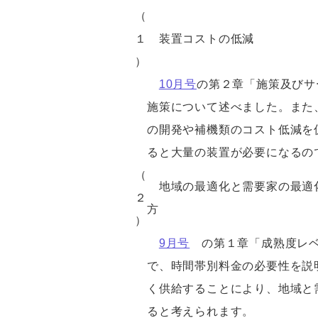
（
１
装置コストの低減
）
10月号
の第２章「施策及びサ
施策について述べました。また
の開発や補機類のコスト低減を
ると大量の装置が必要になるの
（
地域の最適化と需要家の最適
２
方
）
9月号
の第１章「成熟度レベ
で、時間帯別料金の必要性を説
く供給することにより、地域と
ると考えられます。