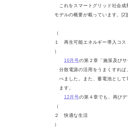
これをスマートグリッド社会成
モデルの概要が載っています。[2][
（
１
再生可能エネルギー導入コス
）
10月号
の第２章「施策及びサ
分散電源の活用をうまくすれば
べました。また、蓄電池として
ます。
12月号
の第４章でも、再びデ
（
２
快適な生活
）