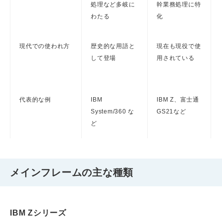
処理など多岐に
幹業務処理に特
わたる
化
現代での使われ方
歴史的な用語と
現在も現役で使
して登場
用されている
代表的な例
IBM
IBM Z、富士通
System/360 な
GS21など
ど
メインフレームの主な種類
IBM Zシリーズ