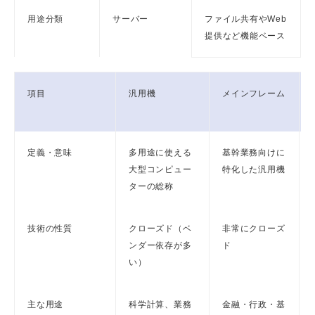
用途分類
サーバー
ファイル共有やWeb
提供など機能ベース
項目
汎用機
メインフレーム
定義・意味
多用途に使える
基幹業務向けに
大型コンピュー
特化した汎用機
ターの総称
技術の性質
クローズド（ベ
非常にクローズ
ンダー依存が多
ド
い）
主な用途
科学計算、業務
金融・行政・基