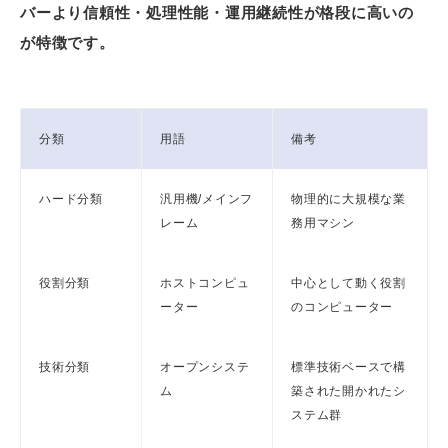
バーより信頼性・処理性能・運用継続性が格段に高いの
が特徴です。
分類
用語
備考
ハード分類
汎用機/メインフ
物理的に大規模な業
レーム
務用マシン
役割分類
ホストコンピュ
中心として動く役割
ーター
のコンピューター
技術分類
オープンシステ
標準技術ベースで構
ム
築された開かれたシ
ステム群