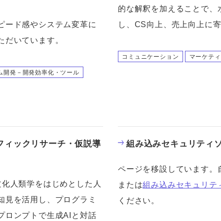
的な解釈を加えることで、
ピード感やシステム変革に
し、CS向上、売上向上に
ただいています。
コミュニケーション
マーケティ
ム開発－開発効率化・ツール
フィックリサーチ・仮説導
組み込みセキュリティ
ページを移設しています。
文化人類学をはじめとした人
または
組み込みセキュリテ
知見を活用し、プログラミ
ください。
プロンプトで生成AIと対話