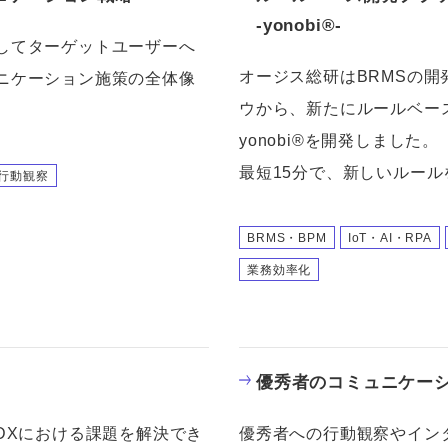
-yonobi®-
してターゲットユーザーへ
オージス総研はBRMSの
ニケーション施策の全体像
ウから、新たにルールベー
yonobi®を開発しました。
最短15分で、新しいルー
行動観察
BRMS・BPM
IoT・AI・RPA
業務効率化
優秀者のコミュニケー
DXにおける課題を解決でき
優秀者への行動観察やイン