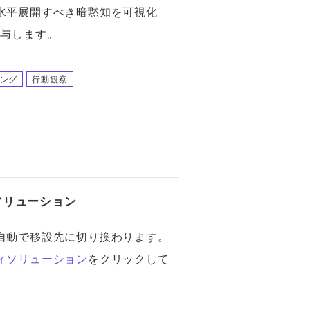
水平展開すべき暗黙知を可視化
寄与します。
ング
行動観察
ソリューション
自動で移設先に切り換わります。
ィソリューション
をクリックして