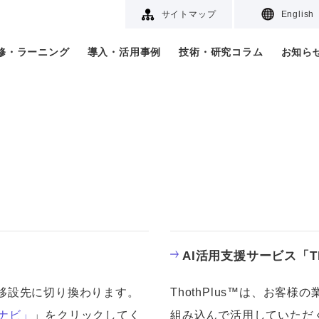
サイトマップ
English
研修・ラーニング
導入・活用事例
技術・研究コラム
お知ら
」
AI活用支援サービス「Th
移設先に切り換わります。
ThothPlus™は、お客
Iナビ」
」をクリックしてく
組み込んで活用していただ