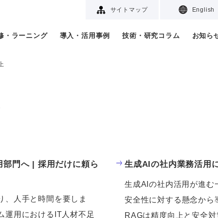
サイトマップ
English
研修・ラーニング
導入・活用事例
技術・研究コラム
お知ら
上
上
部門へ | 採用だけに頼ら
生成AIの社内業務活用
生成AIの社内活用が進
り、人手と時間を要しま
安全性に対する懸念から
ム運用におけるIT人材不足
RAGは精度向上と安全