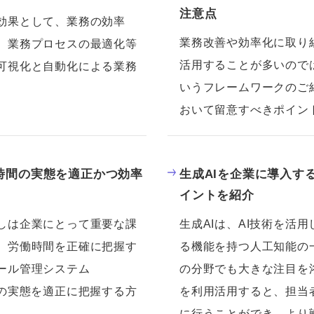
注意点
効果として、業務の効率
業務改善や効率化に取り
、業務プロセスの最適化等
活用することが多いので
可視化と自動化による業務
いうフレームワークのご
おいて留意すべきポイン
時間の実態を適正かつ効率
生成AIを企業に導入す
イントを紹介
しは企業にとって重要な課
生成AIは、AI技術を活
、労働時間を正確に把握す
る機能を持つ人工知能の
ール管理システム
の分野でも大きな注目を
間の実態を適正に把握する方
を利用活用すると、担当
に行うことができ、より