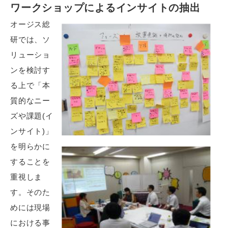
ワークショップによるインサイトの抽出
オージス総
研では、ソ
リューショ
ンを検討す
る上で「本
質的なニー
ズや課題(イ
ンサイト)」
を明らかに
することを
重視しま
す。そのた
めには現場
における事