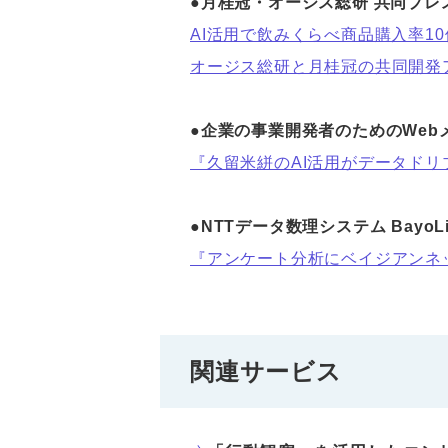
●月桂冠・オージス総研 共同プレ
AI活用で飲みくらべ商品購入率10
オージス総研と月桂冠の共同開発
●企業の事業開発者のためのWebメデ
『久留米絣のAI活用がデータド
●NTTデータ数理システム BayoLi
『アンケート分析にベイジアンネ
関連サービス