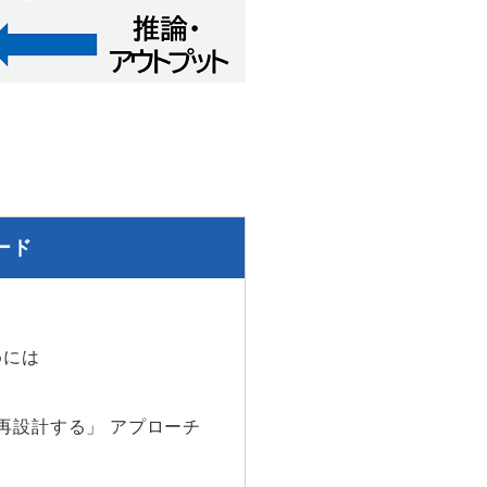
ード
めには
再設計する」 アプローチ