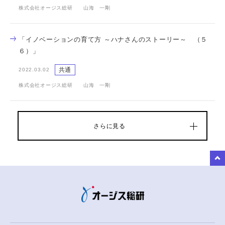
株式会社オージス総研 山海 一剛
「イノベーションの育て方 ～ハナさんのストーリー～ （５
６）」
共通
2022.03.02
株式会社オージス総研 山海 一剛
さらに見る
to Top