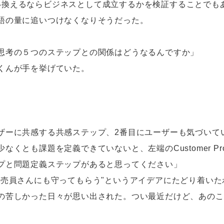
 Fitは、言い換えるならビジネスとして成立するかを検証すること
語の量に追いつけなくなりそうだった。
思考の５つのステップとの関係はどうなるんですか」
くんが手を挙げていた。
ザーに共感する共感ステップ、2番目にユーザーも気づいて
くとも課題を定義できていないと、左端のCustomer Prob
プと問題定義ステップがあると思ってください」
売員さんにも守ってもらう"というアイデアにたどり着いたわ
の苦しかった日々が思い出された。つい最近だけど、あのこ