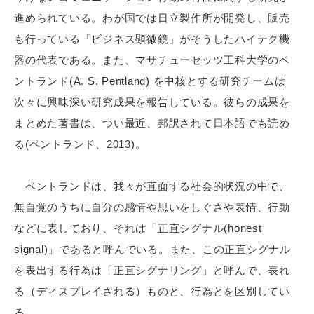
進められている。わが国では日立製作所が開発し、販売
も行っている「ビジネス顕微鏡」がそうしたハイテク機
器の代表である。また、マサチューセッツ工科大学のペ
ントランド(A. S. Pentland) を中核とする研究チームは
次々に興味深い研究成果を報告している。彼らの成果を
まとめた著書は、つい最近、邦訳されて日本語でも読め
る(ペントランド、2013)。
ペントランドは、我々が直面する社会的状況の中で、
無自覚のうちに自分の感情や思いをしぐさや表情、行動
などに表しており、それは「正直シグナル(honest
signal)」であると呼んでいる。また、この正直シグナル
を表出する行為は「正直シグナリング」と呼んで、表れ
る（ディスプレイされる）ものと、行為とを区別してい
る。