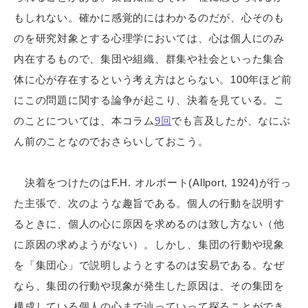
もしれない。確かに感覚的にはわかるのだが、心そのも
のを研究対象とする心理学においては、心は個人にのみ
内在するもので、集団や組織、群集や社会といった集合
体に心が存在するという考え方はとらない。100年ほど前
にこの問題に関する論争が起こり、決着を見ている。こ
のことについては、本コラム
9回
でも言及したが、なにぶ
ん前のことなのでおさらいしておこう。
決着をつけたのはF.H. オルポート(Allport, 1924)が行っ
た主張で、次のような趣旨である。個人の行動を説明す
るときに、個人の心に原因を求めるのは致し方ない（他
に原因の求めようがない）。しかし、集団の行動や現象
を「集団心」で説明しようとするのは安易である。なぜ
なら、集団の行動や現象が発生した原因は、その集団を
構成している個人の心まで辿っていって探ることができ