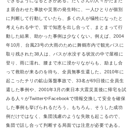
できるようになるときがある。たくさんの人々がたまた
ま居合わせた事故や災害の発生時に、一人ひとりが個別
に判断して行動していたら、多くの人が犠牲になったと
考えられる中で、皆で知恵を出し合って、まとまって行
動した結果、助かった事例は少なくない。例えば、2004
年10月、台風23号の大雨のために舞鶴市内で観光バスに
取り残された38人は、バスが水没する状況の中で屋根に
登り、雨に濡れ、腰まで水に浸かりながらも、励まし合
って救助が来るのを待ち、全員無事生還した。2010年に
起こったチリの鉱山落盤事故で、33名が69日後に全員生
還した事例や、2001年3月の東日本大震災直後に帰宅を試
みる人々がTwitterやFacebookで情報交換して安全を確保
した事例も挙げられるだろう。もちろん、そうした成功
例だけではなく、集団浅慮のような失敗も起こるので、
集団で話し合って判断する局面では注意が必要である。