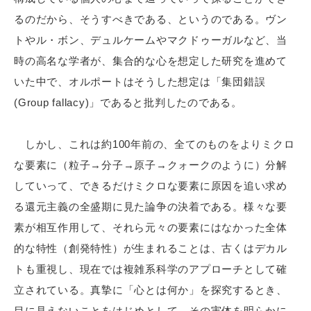
るのだから、そうすべきである、というのである。ヴン
トやル・ボン、デュルケームやマクドゥーガルなど、当
時の高名な学者が、集合的な心を想定した研究を進めて
いた中で、オルポートはそうした想定は「集団錯誤
(Group fallacy)」であると批判したのである。
しかし、これは約100年前の、全てのものをよりミクロ
な要素に（粒子→分子→原子→クォークのように）分解
していって、できるだけミクロな要素に原因を追い求め
る還元主義の全盛期に見た論争の決着である。様々な要
素が相互作用して、それら元々の要素にはなかった全体
的な特性（創発特性）が生まれることは、古くはデカル
トも重視し、現在では複雑系科学のアプローチとして確
立されている。真摯に「心とは何か」を探究するとき、
目に見えないことをはじめとして、その実体を明らかに