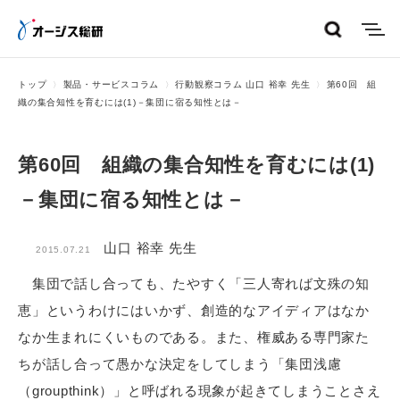
menu
トップ
製品・サービスコラム
行動観察コラム 山口 裕幸 先生
第60回 組
織の集合知性を育むには(1)－集団に宿る知性とは－
第60回 組織の集合知性を育むには(1)
－集団に宿る知性とは－
山口 裕幸 先生
2015.07.21
集団で話し合っても、たやすく「三人寄れば文殊の知
恵」というわけにはいかず、創造的なアイディアはなか
なか生まれにくいものである。また、権威ある専門家た
ちが話し合って愚かな決定をしてしまう「集団浅慮
（groupthink）」と呼ばれる現象が起きてしまうことさえ