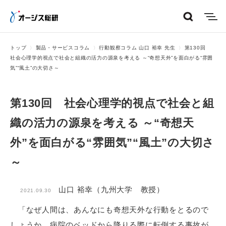
menu
トップ
製品・サービスコラム
行動観察コラム 山口 裕幸 先生
第130回
社会心理学的視点で社会と組織の活力の源泉を考える ～“奇想天外”を面白がる“雰囲
気”“風土”の大切さ～
第130回 社会心理学的視点で社会と組
織の活力の源泉を考える ～“奇想天
外”を面白がる“雰囲気”“風土”の大切さ
～
山口 裕幸（九州大学 教授）
2021.09.30
「なぜ人間は、あんなにも奇想天外な行動をとるので
しょうか。病院のベッドから降りる際に転倒する事故が